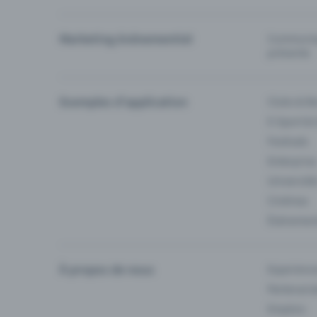
Marketing événementiel
Communiqu
prévente
Exemples d'application
Clubs & Ba
E-Sport &
Festivals
Enterprise
Université
Cinémas
Événement
À propos de nous
Experienc
Partenaria
Emplois