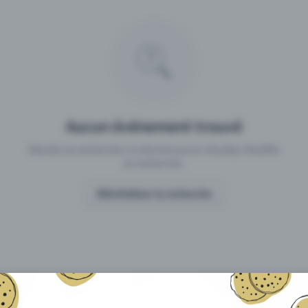
 un événement avec Eventfrog
Qu'est-ce qui distingue Eventfro