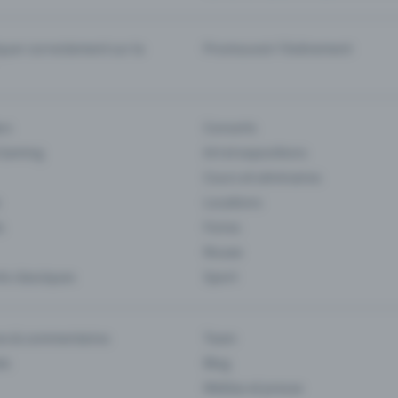
er correctement sur la
Promouvoir l'événement
rs
Concerts
 Gaming
Art et expositions
Cours et séminaires
Locations
s
Foires
Musee
s classiques
Sport
es & commentaires
Team
ts
Blog
Médias et presse