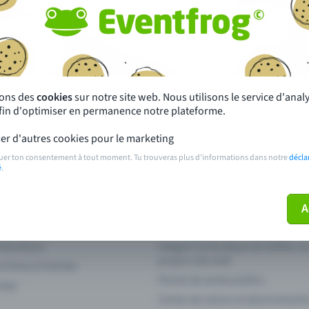
autres ?
s près de chez toi
Fête
 principales
Concerts
sons des
cookies
sur notre site web. Nous utilisons le service d'ana
afin d'optimiser en permanence notre plateforme.
paiement
Points de prévente publics
er d'autres cookies pour le marketing
 sur l'événement
Aide et contact
uer ton consentement à tout moment. Tu trouveras plus d'informations dans notre
décla
é
.
ve plus mon billet
Annuler un billet
A
 fonctions
Intégrer la boutique de billets s
propre site web
n Entry à l'entrée
Points de vente publics
 App
Cartes de saison et abonnement