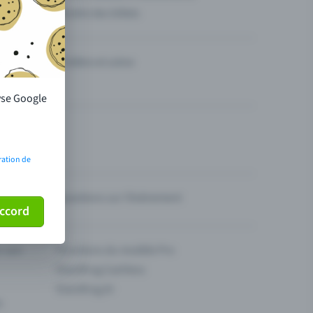
Vendre des billets
Théâtre et scène
lyse Google
ration de
Questions sur l’événement
ccord
ur son
Fonctions du modèle Pro
Eventfrog Cashless
Eventfrog AI
s