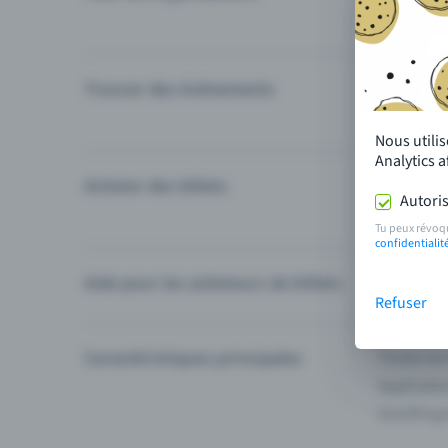
Trouver des événements
Événement
Catégories
Nous utili
Analytics 
Acheter des billets
Modes de 
Autoris
Questions
Tu peux révoq
confidentialit
Aide pour les acheteurs de billets
Je ne trou
Refuser
Caractéristiques principales
Toutes les
Applicatio
Eventfrog