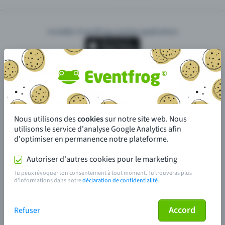
Installer Eventfrog comme application
CGV
Protection des données
Accessibilité
Paramètres des cookies
Impressum
Sitemap
Nous utilisons des
cookies
sur notre site web. Nous
utilisons le service d'analyse Google Analytics afin
d'optimiser en permanence notre plateforme.
Fabriqué à Olten avec amour
Autoriser d'autres cookies pour le marketing
© 2026 Eventfrog
Tu peux révoquer ton consentement à tout moment. Tu trouveras plus
d'informations dans notre
déclaration de confidentialité
.
Accord
Refuser