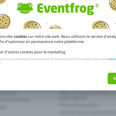
autres ?
s près de chez toi
Fête
 principales
Concerts
sons des
cookies
sur notre site web. Nous utilisons le service d'ana
afin d'optimiser en permanence notre plateforme.
paiement
Points de prévente publics
er d'autres cookies pour le marketing
 sur l'événement
Aide et contact
uer ton consentement à tout moment. Tu trouveras plus d'informations dans notre
décla
é
.
ve plus mon billet
Annuler un billet
A
 fonctions
Intégrer la boutique de billets s
propre site web
n Entry à l'entrée
Points de vente publics
 App
Cartes de saison et abonnement