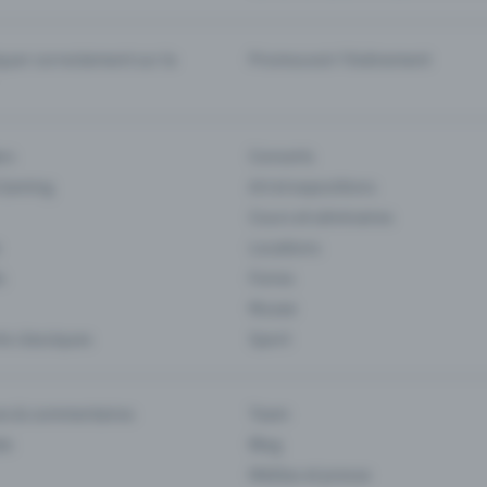
er correctement sur la
Promouvoir l'événement
rs
Concerts
 Gaming
Art et expositions
Cours et séminaires
Locations
s
Foires
Musee
s classiques
Sport
es & commentaires
Team
ts
Blog
Médias et presse