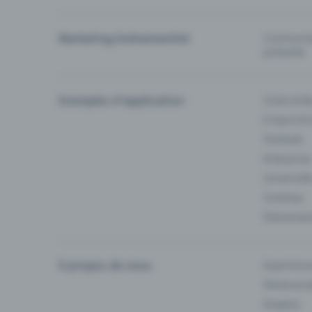
Marketing événementiel
Communiqu
prévente
Exemples d'application
Clubs & Ba
E-Sport &
Festivals
Enterprise
Université
Cinémas
Événement
À propos de nous
Experienc
Partenaria
Emplois