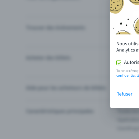
Trouver des événements
Événement
Catégories
Nous utili
Analytics 
Acheter des billets
Modes de 
Autoris
Questions
Tu peux révoq
confidentialit
Aide pour les acheteurs de billets
Je ne trou
Refuser
Caractéristiques principales
Toutes les
Applicatio
Eventfrog