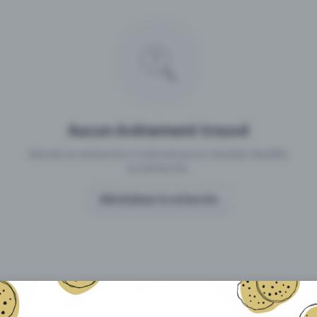
 un événement avec Eventfrog
Qu'est-ce qui distingue Eventfro