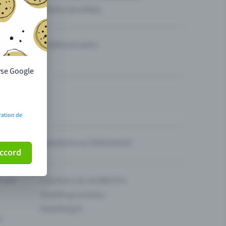
Vendre des billets
Théâtre et scène
lyse Google
ration de
Questions sur l’événement
ccord
ur son
Fonctions du modèle Pro
Eventfrog Cashless
Eventfrog AI
s