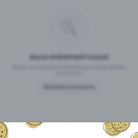
 un événement avec Eventfrog
Qu'est-ce qui distingue Eventfro