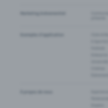
Marketing événementiel
Communiqu
prévente
Exemples d'application
Clubs & Ba
E-Sport &
Festivals
Enterprise
Université
Cinémas
Événement
À propos de nous
Experienc
Partenaria
Emplois