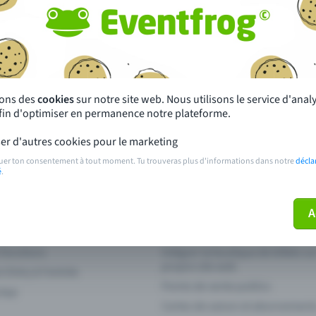
autres ?
s près de chez toi
Fête
 principales
Concerts
sons des
cookies
sur notre site web. Nous utilisons le service d'ana
afin d'optimiser en permanence notre plateforme.
paiement
Points de prévente publics
er d'autres cookies pour le marketing
 sur l'événement
Aide et contact
uer ton consentement à tout moment. Tu trouveras plus d'informations dans notre
décla
é
.
ve plus mon billet
Annuler un billet
A
 fonctions
Intégrer la boutique de billets s
propre site web
n Entry à l'entrée
Points de vente publics
 App
Cartes de saison et abonnement