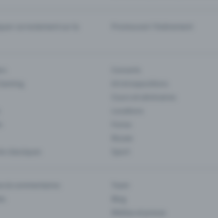
er correctement sur la
Promouvoir l'événement
rs
Concerts
 Gaming
Art et expositions
Cours et séminaires
Locations
s
Foires
Musee
s classiques
Sport
es & commentaires
Team
ts
Blog
Médias et presse