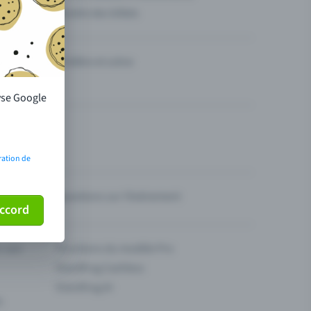
Vendre des billets
Théâtre et scène
lyse Google
ration de
Questions sur l’événement
ccord
ur son
Fonctions du modèle Pro
Eventfrog Cashless
Eventfrog AI
s