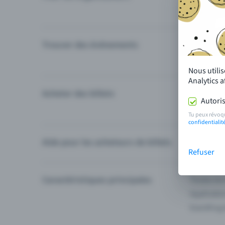
Trouver des événements
Événement
Catégories
Nous utili
Analytics 
Acheter des billets
Modes de 
Autoris
Questions
Tu peux révoq
confidentialit
Aide pour les acheteurs de billets
Je ne trou
Refuser
Caractéristiques principales
Toutes les
Applicatio
Eventfrog