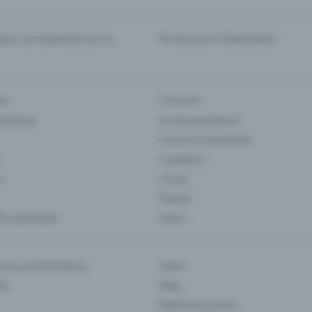
er correctement sur la
Promouvoir l'événement
rs
Concerts
 Gaming
Art et expositions
Cours et séminaires
Locations
s
Foires
Musee
s classiques
Sport
es & commentaires
Team
ts
Blog
Médias et presse