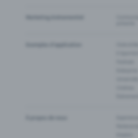
Marketing événementiel
Communiqu
prévente
Exemples d'application
Clubs & Ba
E-Sport &
Festivals
Enterprise
Université
Cinémas
Événement
À propos de nous
Experienc
Partenaria
Emplois