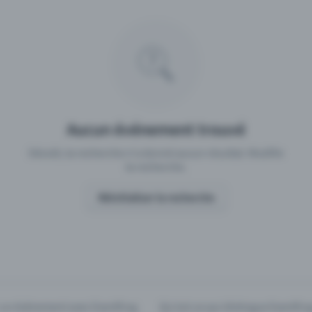
 un événement avec Eventfrog
Qu'est-ce qui distingue Eventfro