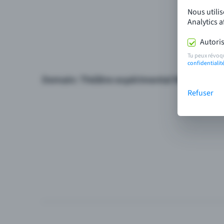
Nous utili
Analytics 
Autoris
Tu peux révoq
confidentialit
Refuser