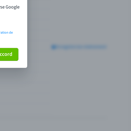
lyse Google
ration de
ccord