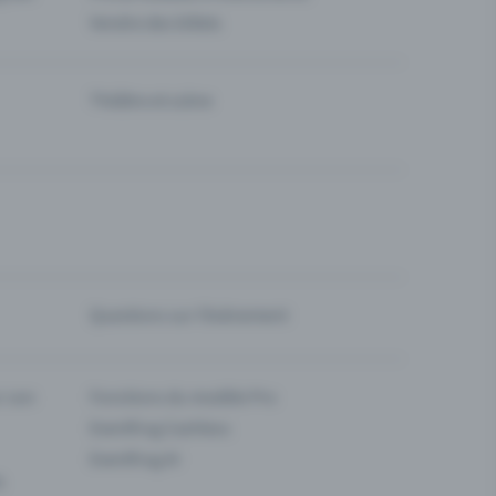
Vendre des billets
Théâtre et scène
Questions sur l’événement
ur son
Fonctions du modèle Pro
Eventfrog Cashless
Eventfrog AI
s