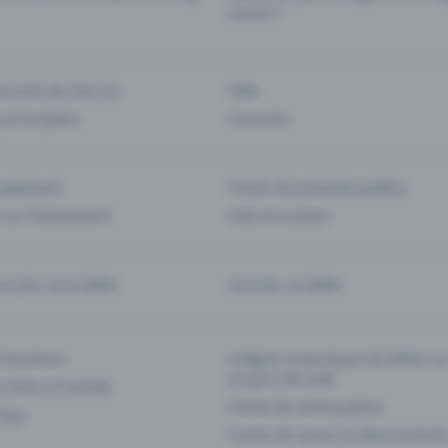
autres ?
s près de chez toi
Fête
 principales
Concerts
paiement
Points de prévente publics
 sur l'événement
Aide et contact
ve plus mon billet
Annuler un billet
 fonctions
Intégrer la boutique de billets s
propre site web
n Entry à l'entrée
Points de vente publics
 App
Cartes de saison et abonnement