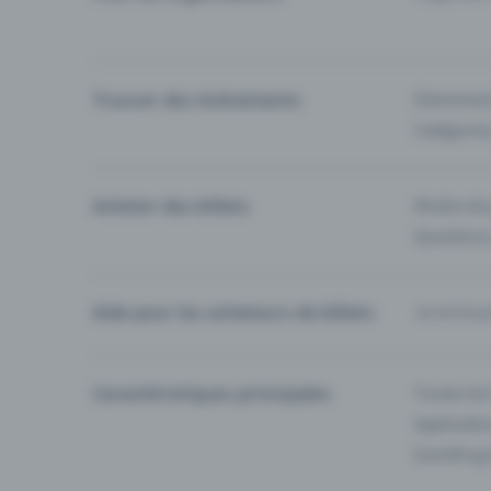
Trouver des événements
Événement
Catégories
Acheter des billets
Modes de 
Questions
Aide pour les acheteurs de billets
Je ne trou
Caractéristiques principales
Toutes les
Applicatio
Eventfrog