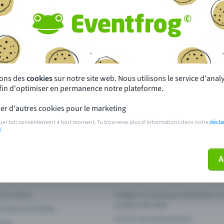
 un événement avec Eventfrog
Qu'est-ce qui distingue Eventfro
autres ?
s près de chez toi
Fête
 principales
Concerts
sons des
cookies
sur notre site web. Nous utilisons le service d'ana
afin d'optimiser en permanence notre plateforme.
er d'autres cookies pour le marketing
paiement
Points de prévente publics
 sur l'événement
Aide et contact
uer ton consentement à tout moment. Tu trouveras plus d'informations dans notre
décla
é
.
ve plus mon billet
Annuler un billet
A
 fonctions
Intégrer la boutique de billets s
propre site web
n Entry à l'entrée
Points de vente publics
 App