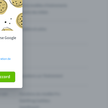
g des
Prix & modèles d'événements
Vendre des billets
Théâtre et scène
lyse Google
ration de
Questions sur l’événement
ccord
ur son
Fonctions du modèle Pro
Eventfrog Cashless
Eventfrog AI