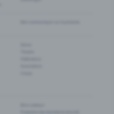
s
Bien communiquer sur la prévente
Danse
Theatre
Fédérations
Associations
Cirque
Bons cadeaux
Protection des données & sécurité