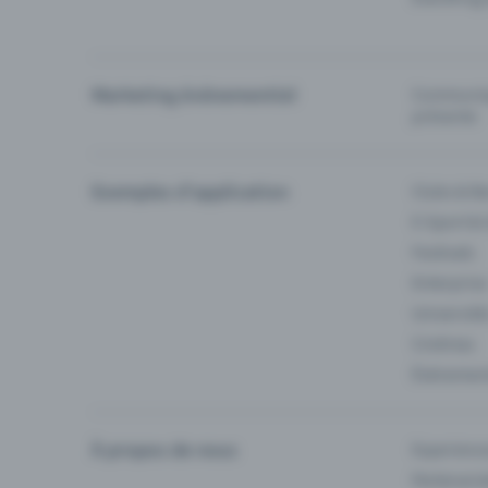
Marketing événementiel
Communiqu
prévente
Exemples d'application
Clubs & Ba
E-Sport &
Festivals
Enterprise
Université
Cinémas
Événement
À propos de nous
Experienc
Partenaria