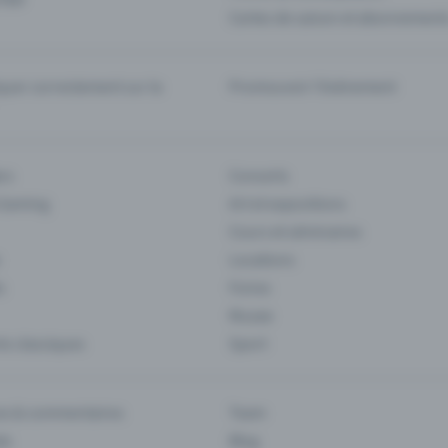
Cartes de saison et abonnement
er correctement sur la
Promouvoir l'événement
rs
Concerts
 Gaming
Art et expositions
Cours et séminaires
Locations
s
Foires
Musee
s classiques
Sport
es & commentaires
Team
ts
Blog