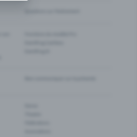
Questions sur l’événement
ur son
Fonctions du modèle Pro
Eventfrog Cashless
Eventfrog AI
s
Bien communiquer sur la prévente
Danse
Theatre
Fédérations
Associations