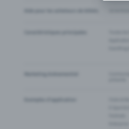
Aide pour les acheteurs de billets
Je ne trou
Caractéristiques principales
Toutes les
Applicatio
Eventfrog
Marketing événementiel
Communiqu
prévente
Exemples d'application
Clubs & Ba
E-Sport &
Festivals
Enterprise