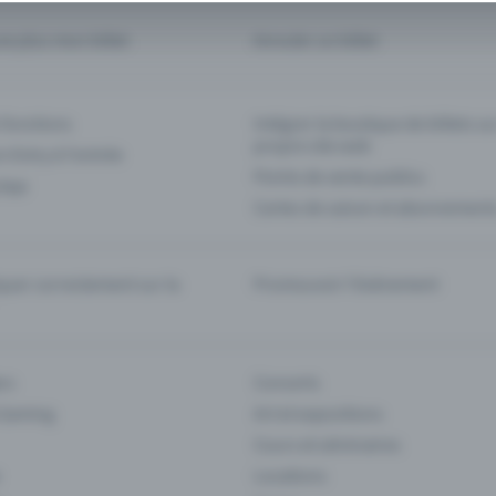
ve plus mon billet
Annuler un billet
 fonctions
Intégrer la boutique de billets s
propre site web
n Entry à l'entrée
Points de vente publics
 App
Cartes de saison et abonnement
er correctement sur la
Promouvoir l'événement
rs
Concerts
 Gaming
Art et expositions
Cours et séminaires
Locations