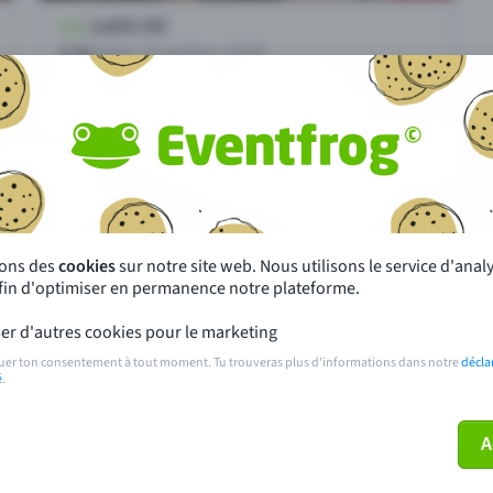
 un événement avec Eventfrog
Qu'est-ce qui distingue Eventfro
autres ?
sons des
cookies
sur notre site web. Nous utilisons le service d'ana
afin d'optimiser en permanence notre plateforme.
s près de chez toi
Fête
er d'autres cookies pour le marketing
 principales
Concerts
uer ton consentement à tout moment. Tu trouveras plus d'informations dans notre
décla
é
.
paiement
Points de prévente publics
A
 sur l'événement
Aide et contact