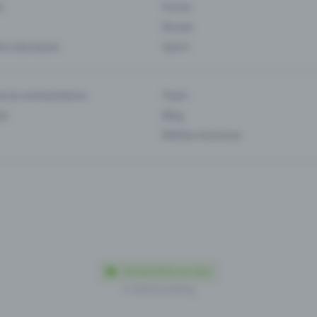
s
Foires
Musee
s classiques
Sport
es & commentaires
Team
ts
Blog
Médias et presse
Fabriqué à Olten avec amour
© 2026 Eventfrog