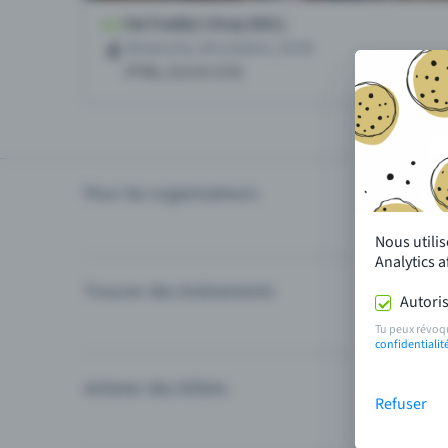
Pour les organisateurs
Organiser
Nous utili
Analytics 
Trouver des événements
Événement
Autoris
Catégories
Tu peux révoq
confidentialit
Acheter des billets
Modes de 
Refuser
Questions