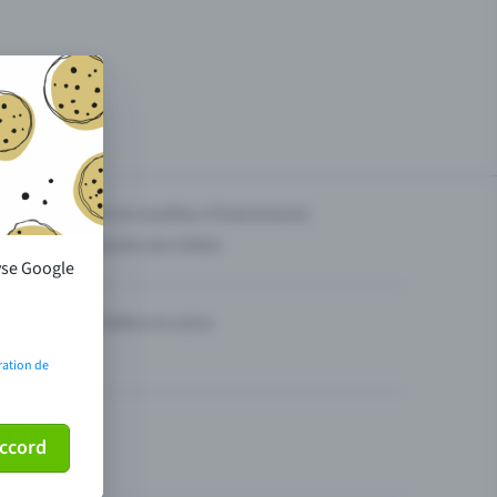
g des
Prix & modèles d'événements
Vendre des billets
lyse Google
Théâtre et scène
ration de
ccord