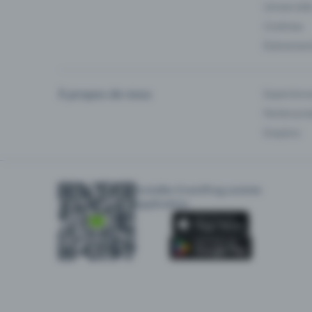
Université
Cinémas
Événement
À propos de nous
Experienc
Partenaria
Emplois
Installer Eventfrog comme
application