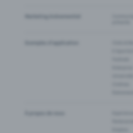
Marketing événementiel
Communiqu
prévente
Exemples d'application
Clubs & Ba
E-Sport &
Festivals
Enterprise
Université
Cinémas
Événement
À propos de nous
Experienc
Partenaria
Emplois