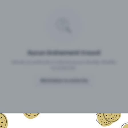
 un événement avec Eventfrog
Qu'est-ce qui distingue Eventfro