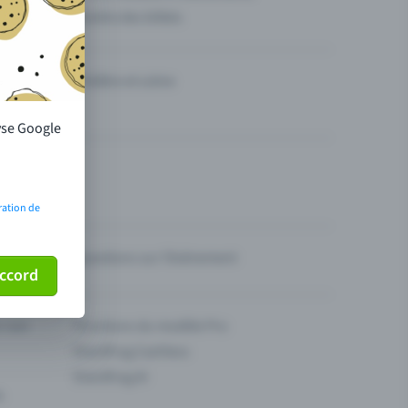
Vendre des billets
Théâtre et scène
lyse Google
ration de
Questions sur l’événement
ccord
ur son
Fonctions du modèle Pro
Eventfrog Cashless
Eventfrog AI
s