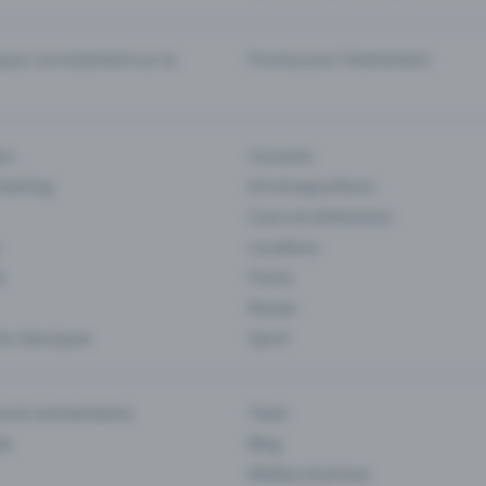
er correctement sur la
Promouvoir l'événement
rs
Concerts
 Gaming
Art et expositions
Cours et séminaires
Locations
s
Foires
Musee
s classiques
Sport
es & commentaires
Team
ts
Blog
Médias et presse