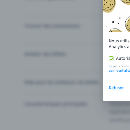
Trouver des événements
Événement
Catégories
Nous utili
Analytics 
Acheter des billets
Modes de 
Autoris
Questions
Tu peux révoq
confidentialit
Aide pour les acheteurs de billets
Je ne trou
Refuser
Caractéristiques principales
Toutes les
Applicatio
Eventfrog