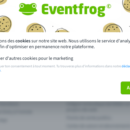
autres ?
s près de chez toi
Fête
 principales
Concerts
sons des
cookies
sur notre site web. Nous utilisons le service d'ana
afin d'optimiser en permanence notre plateforme.
paiement
Points de prévente publics
er d'autres cookies pour le marketing
 sur l'événement
Aide et contact
uer ton consentement à tout moment. Tu trouveras plus d'informations dans notre
décla
é
.
ve plus mon billet
Annuler un billet
A
 fonctions
Intégrer la boutique de billets s
propre site web
n Entry à l'entrée
Points de vente publics
 App
Cartes de saison et abonnement