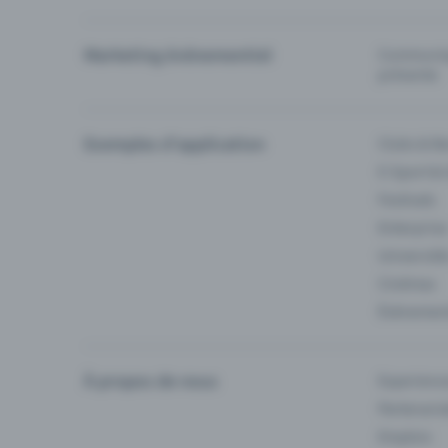
Marketing événementiel
Communiqu
prévente
Exemples d'application
Clubs & Ba
E-Sport &
Festivals
Enterprise
Université
Cinémas
Événement
À propos de nous
Experienc
Partenaria
Emplois