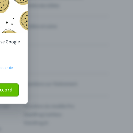
Vendre des billets
Théâtre et scène
lyse Google
ration de
Questions sur l’événement
ccord
ur son
Fonctions du modèle Pro
Eventfrog Cashless
Eventfrog AI
s