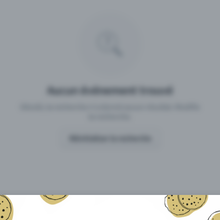
 un événement avec Eventfrog
Qu'est-ce qui distingue Eventfro