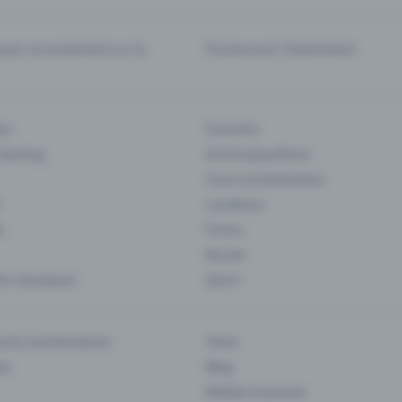
er correctement sur la
Promouvoir l'événement
rs
Concerts
 Gaming
Art et expositions
Cours et séminaires
Locations
s
Foires
Musee
s classiques
Sport
es & commentaires
Team
ts
Blog
Médias et presse