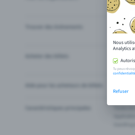
Trouver des événements
Événement
Catégories
Nous utili
Analytics 
Acheter des billets
Modes de 
Autoris
Questions
Tu peux révoq
confidentialit
Aide pour les acheteurs de billets
Je ne trou
Refuser
Caractéristiques principales
Toutes les
Applicatio
Eventfrog