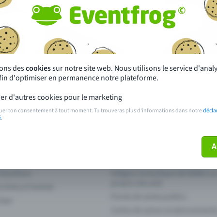
autres ?
s près de chez toi
Fête
 principales
Concerts
sons des
cookies
sur notre site web. Nous utilisons le service d'ana
afin d'optimiser en permanence notre plateforme.
paiement
Points de prévente publics
er d'autres cookies pour le marketing
 sur l'événement
Aide et contact
uer ton consentement à tout moment. Tu trouveras plus d'informations dans notre
décla
é
.
ve plus mon billet
Annuler un billet
A
 fonctions
Intégrer la boutique de billets s
propre site web
n Entry à l'entrée
Points de vente publics
 App
Cartes de saison et abonnement