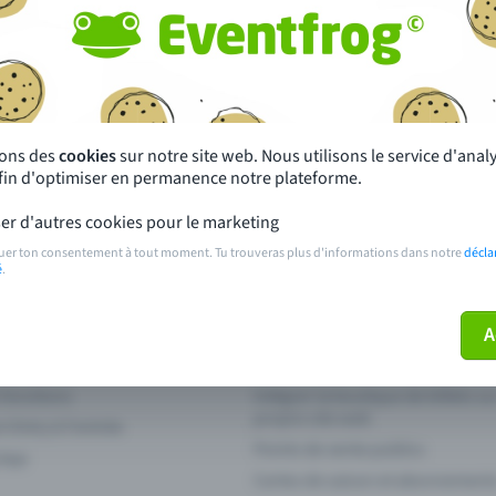
autres ?
s près de chez toi
Fête
 principales
Concerts
sons des
cookies
sur notre site web. Nous utilisons le service d'ana
afin d'optimiser en permanence notre plateforme.
paiement
Points de prévente publics
er d'autres cookies pour le marketing
 sur l'événement
Aide et contact
uer ton consentement à tout moment. Tu trouveras plus d'informations dans notre
décla
é
.
ve plus mon billet
Annuler un billet
A
 fonctions
Intégrer la boutique de billets s
propre site web
n Entry à l'entrée
Points de vente publics
 App
Cartes de saison et abonnement