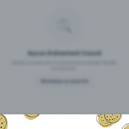
 un événement avec Eventfrog
Qu'est-ce qui distingue Eventfro