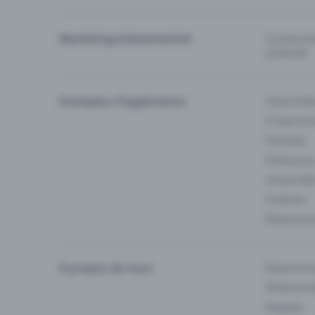
Marketing événementiel
Communiqu
prévente
Exemples d'application
Clubs & Ba
E-Sport &
Festivals
Enterprise
Université
Cinémas
Événement
À propos de nous
Experienc
Partenaria
Emplois