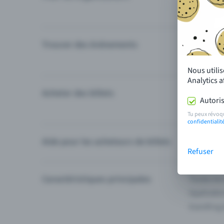
Trouver des événements
Événement
Catégories
Nous utili
Analytics 
Acheter des billets
Modes de 
Autoris
Questions
Tu peux révoq
confidentialit
Aide pour les acheteurs de billets
Je ne trou
Refuser
Caractéristiques principales
Toutes les
Applicatio
Eventfrog