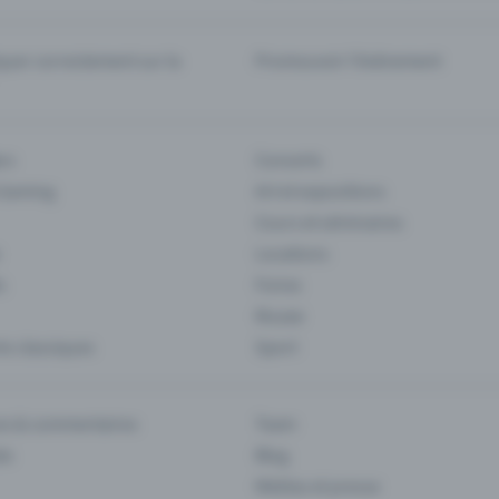
er correctement sur la
Promouvoir l'événement
rs
Concerts
 Gaming
Art et expositions
Cours et séminaires
Locations
s
Foires
Musee
s classiques
Sport
es & commentaires
Team
ts
Blog
Médias et presse