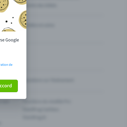
Vendre des billets
Théâtre et scène
lyse Google
ration de
Questions sur l’événement
ccord
ur son
Fonctions du modèle Pro
Eventfrog Cashless
Eventfrog AI
s