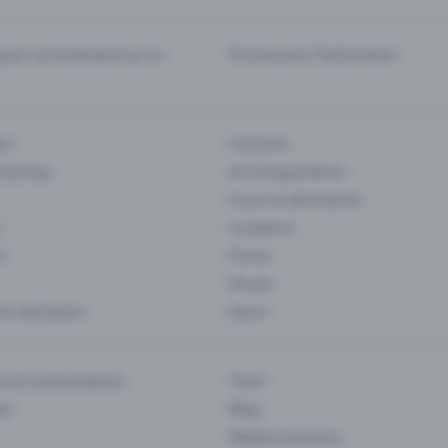
er correctement sur la
Promouvoir l'événement
rs
Concerts
 Gaming
Art et expositions
Cours et séminaires
Locations
s
Foires
Musee
s classiques
Sport
es & commentaires
Team
ts
Blog
Médias et presse