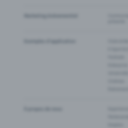
Marketing événementiel
Communiqu
prévente
Exemples d'application
Clubs & Ba
E-Sport &
Festivals
Enterprise
Université
Cinémas
Événement
À propos de nous
Experienc
Partenaria
Emplois