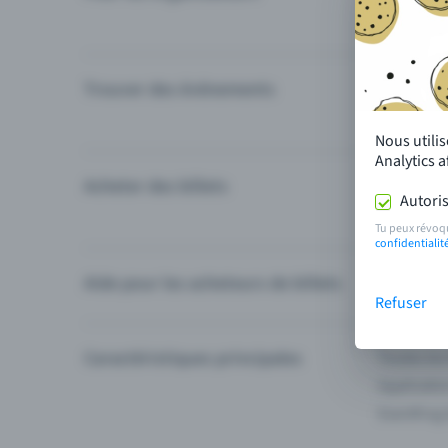
Trouver des événements
Événement
Catégories
Nous utili
Analytics 
Acheter des billets
Modes de 
Autoris
Questions
Tu peux révoq
confidentialit
Aide pour les acheteurs de billets
Je ne trou
Refuser
Caractéristiques principales
Toutes les
Applicatio
Eventfrog