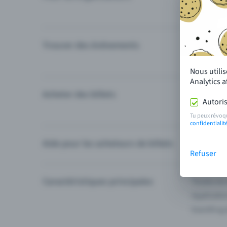
Trouver des événements
Événement
Catégories
Nous utili
Analytics 
Acheter des billets
Modes de 
Autoris
Questions
Tu peux révoq
confidentialit
Aide pour les acheteurs de billets
Je ne trou
Refuser
Caractéristiques principales
Toutes les
Applicatio
Eventfrog