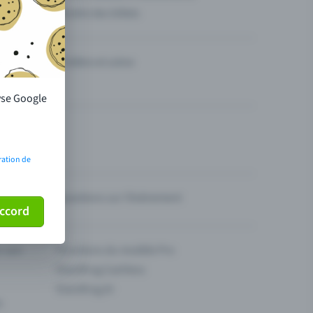
Vendre des billets
Théâtre et scène
lyse Google
ration de
Questions sur l’événement
ccord
ur son
Fonctions du modèle Pro
Eventfrog Cashless
Eventfrog AI
s