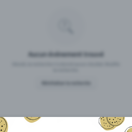
 un événement avec Eventfrog
Qu'est-ce qui distingue Eventfro