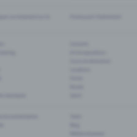
er correctement sur la
Promouvoir l'événement
rs
Concerts
 Gaming
Art et expositions
Cours et séminaires
Locations
s
Foires
Musee
s classiques
Sport
es & commentaires
Team
ts
Blog
Médias et presse