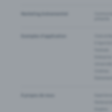
Marketing événementiel
Communiqu
prévente
Exemples d'application
Clubs & Ba
E-Sport &
Festivals
Enterprise
Université
Cinémas
Événement
À propos de nous
Experienc
Partenaria
Emplois