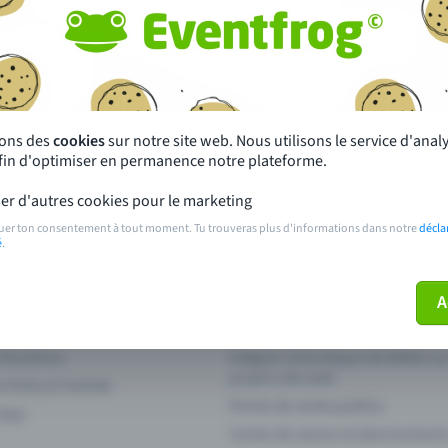
autres ?
s près de chez toi
Fête
 principales
Concerts
sons des
cookies
sur notre site web. Nous utilisons le service d'ana
afin d'optimiser en permanence notre plateforme.
paiement
Points de prévente publics
er d'autres cookies pour le marketing
 sur l'événement
Aide et contact
uer ton consentement à tout moment. Tu trouveras plus d'informations dans notre
décla
é
.
ve plus mon billet
Annuler un billet
A
 fonctions
Intégrer la boutique de billets s
propre site web
n Entry à l'entrée
Points de vente publics
 App
Cartes de saison et abonnement