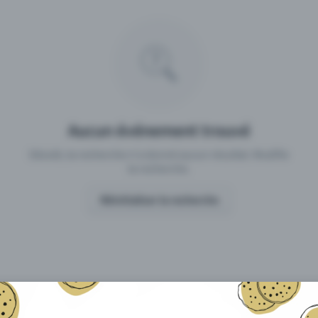
 un événement avec Eventfrog
Qu'est-ce qui distingue Eventfro