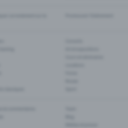
er correctement sur la
Promouvoir l'événement
rs
Concerts
 Gaming
Art et expositions
Cours et séminaires
Locations
s
Foires
Musee
s classiques
Sport
es & commentaires
Team
ts
Blog
Médias et presse