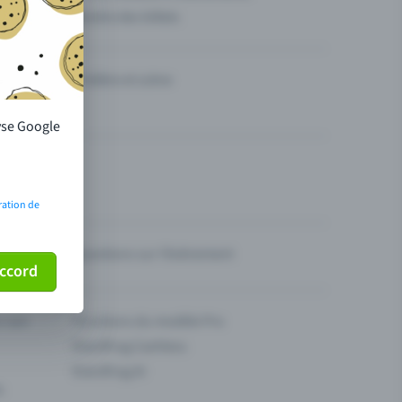
Vendre des billets
Théâtre et scène
lyse Google
ration de
Questions sur l’événement
ccord
ur son
Fonctions du modèle Pro
Eventfrog Cashless
Eventfrog AI
s