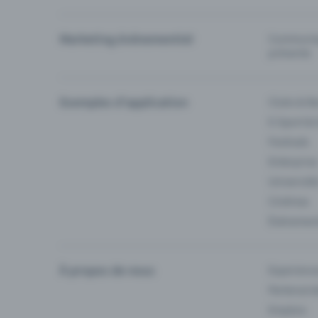
Marketing événementiel
Communiqu
prévente
Exemples d'application
Clubs & Ba
E-Sport &
Festivals
Enterprise
Université
Cinémas
Événement
À propos de nous
Experienc
Partenaria
Emplois