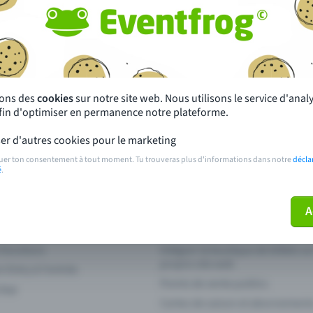
autres ?
s près de chez toi
Fête
 principales
Concerts
sons des
cookies
sur notre site web. Nous utilisons le service d'ana
afin d'optimiser en permanence notre plateforme.
paiement
Points de prévente publics
er d'autres cookies pour le marketing
 sur l'événement
Aide et contact
uer ton consentement à tout moment. Tu trouveras plus d'informations dans notre
décla
é
.
ve plus mon billet
Annuler un billet
A
 fonctions
Intégrer la boutique de billets s
propre site web
n Entry à l'entrée
Points de vente publics
 App
Cartes de saison et abonnement