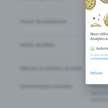
Trouver des événements
Événement
Catégories
Nous utili
Analytics 
Acheter des billets
Modes de 
Autoris
Questions
Tu peux révoq
confidentialit
Aide pour les acheteurs de billets
Je ne trou
Refuser
Caractéristiques principales
Toutes les
Applicatio
Eventfrog