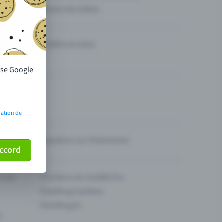
Vendre des billets
Théâtre et scène
lyse Google
ration de
Questions sur l’événement
ccord
ur son
Fonctions du modèle Pro
Eventfrog Cashless
Eventfrog AI
s