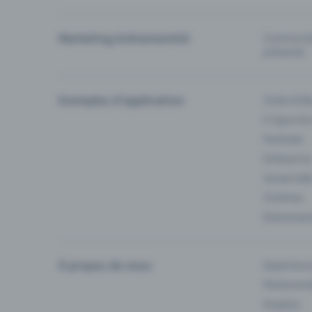
Marketing événementiel
Communiqu
prévente
Exemples d'application
Clubs & Ba
E-Sport &
Festivals
Enterprise
Université
Cinémas
Événement
À propos de nous
Experienc
Partenaria
Emplois