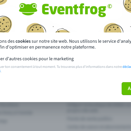
autres ?
s près de chez toi
Fête
 principales
Concerts
sons des
cookies
sur notre site web. Nous utilisons le service d'ana
afin d'optimiser en permanence notre plateforme.
paiement
Points de prévente publics
er d'autres cookies pour le marketing
 sur l'événement
Aide et contact
uer ton consentement à tout moment. Tu trouveras plus d'informations dans notre
décla
é
.
ve plus mon billet
Annuler un billet
A
 fonctions
Intégrer la boutique de billets s
propre site web
n Entry à l'entrée
Points de vente publics
 App
Cartes de saison et abonnement