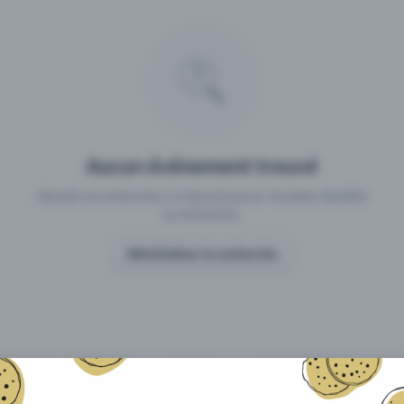
 un événement avec Eventfrog
Qu'est-ce qui distingue Eventfro