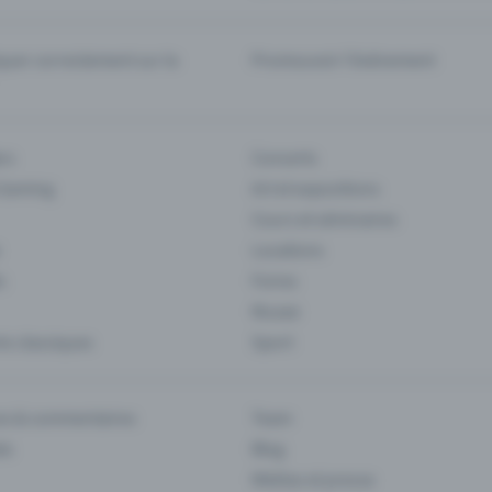
er correctement sur la
Promouvoir l'événement
rs
Concerts
 Gaming
Art et expositions
Cours et séminaires
Locations
s
Foires
Musee
s classiques
Sport
es & commentaires
Team
ts
Blog
Médias et presse