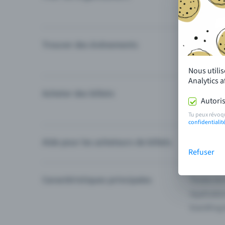
Trouver des événements
Événement
Catégories
Nous utili
Analytics 
Acheter des billets
Modes de 
Autoris
Questions
Tu peux révoq
confidentialit
Aide pour les acheteurs de billets
Je ne trou
Refuser
Caractéristiques principales
Toutes les
Applicatio
Eventfrog