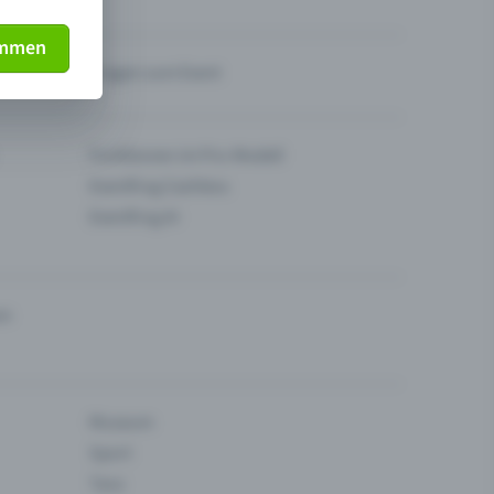
immen
Fragen zum Event
Funktionen im Pro-Modell
Eventfrog Cashless
Eventfrog AI
en
Museum
Sport
Tanz