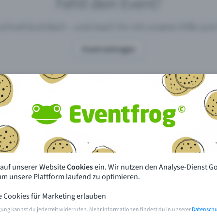
Fehlt dein Event?
 schnell & einfach – und mach ihn mit unserer Hilfe z
Event eintragen
pdates
Was unterscheidet Eventfrog vo
anderen?
en mit Eventfrog
Preise & Eventmodelle
deiner Nähe
Partys
 auf unserer Website
Cookies
ein. Wir nutzen den Analyse-Dienst G
orien
Konzerte
 um unsere Plattform laufend zu optimieren.
e Cookies für Marketing erlauben
rten
Öffentliche Vorverkaufsstellen
gung kannst du jederzeit widerrufen. Mehr Informationen findest du in unserer
Datenschu
m Event
Hilfe & Kontakt