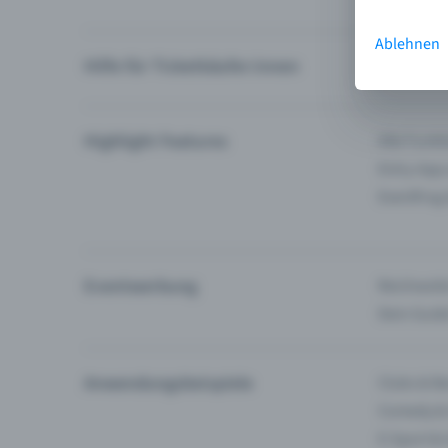
Ablehnen
Hilfe für Ticketkäufer:innen
Ich finde 
Highlight Features
Alle Funk
Entry-App
Eventfrog
Eventwerbung
Reichweite
Dein Guid
Anwendungsbeispiele
Clubs & Ba
Comedy &
E-Sport &