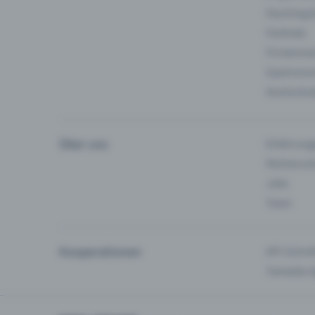
Fasching 
Festivals
Firmeneve
Gastronom
Hochschu
Über uns
Erfahrung
Partnersc
Jobs
Team
Kooperationen
API-Schnit
Tamedia-