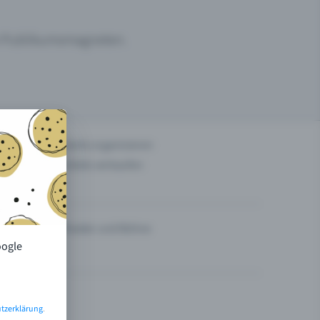
um Publikumsmagneten.
n
Events organisieren
Tickets verkaufen
Theater und Bühne
oogle
tzerklärung
.