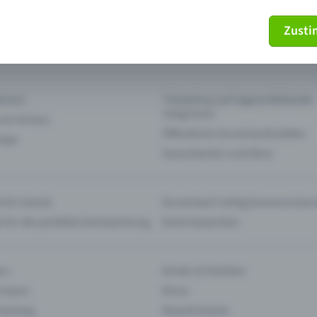
Zust
mein Ticket nicht mehr
Ticket stornieren
tionen
Ticketshop auf eigene Webseite
integrieren
 am Einlass
Öffentliche Vorverkaufsstellen
 App
Saisonkarten und Abos
 für Events
Vorverkauf richtig kommunizier
e für die perfekte Eventwerbung
Event bewerben
rs
Kinder & Familien
 Impro
Kinos
 Gaming
Klassik-Events