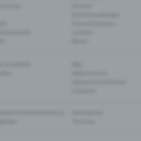
& Karneval
Konzerte
Kunst & Ausstellungen
nts
Kurse und Seminare
ie & Kulinarik
Locations
len
Messen
en & Feedback
Blog
haften
Medien & Presse
Datenschutz & Sicherheit
Gutscheine
tstellen & Kalendereinbettung
Medienpartner
Agenden
Tourismus