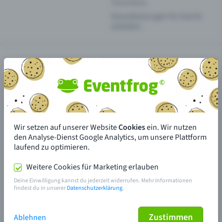
Tourismus
Dienstleistungen für Events
anbieten
Eventfrog als App installieren
Wir setzen auf unserer Website
AGB
Datenschutzerklärung
Cookies
Barrierefreiheit
ein. Wir nutzen
den Analyse-Dienst Google Analytics, um unsere Plattform
Cookie-Einstellungen
Impressum
Sitemap
laufend zu optimieren.
Weitere Cookies für Marketing erlauben
Deine Einwilligung kannst du jederzeit widerrufen. Mehr Informationen
Made in Olten with love
findest du in unserer
Datenschutzerklärung
.
© 2026 Eventfrog
Zustimmen
Ablehnen