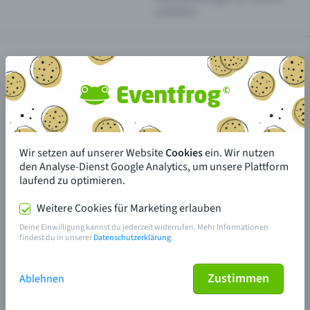
anbieten
Eventfrog als App installieren
Wir setzen auf unserer Website
AGB
Datenschutzerklärung
Cookies
Barrierefreiheit
ein. Wir nutzen
den Analyse-Dienst Google Analytics, um unsere Plattform
Cookie-Einstellungen
Impressum
Sitemap
laufend zu optimieren.
Weitere Cookies für Marketing erlauben
Deine Einwilligung kannst du jederzeit widerrufen. Mehr Informationen
Made in Olten with love
findest du in unserer
Datenschutzerklärung
.
© 2026 Eventfrog
Zustimmen
Ablehnen