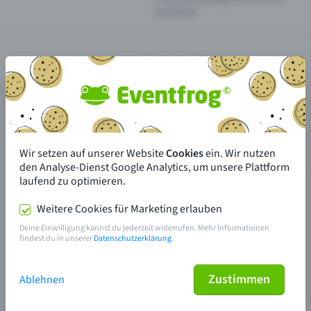
anbieten
Eventfrog als App installieren
Wir setzen auf unserer Website
AGB
Datenschutzerklärung
Cookies
Barrierefreiheit
ein. Wir nutzen
den Analyse-Dienst Google Analytics, um unsere Plattform
Cookie-Einstellungen
Impressum
Sitemap
laufend zu optimieren.
Weitere Cookies für Marketing erlauben
Deine Einwilligung kannst du jederzeit widerrufen. Mehr Informationen
Made in Olten with love
findest du in unserer
Datenschutzerklärung
.
© 2026 Eventfrog
Zustimmen
Ablehnen