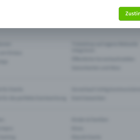
Zust
mein Ticket nicht mehr
Ticket stornieren
tionen
Ticketshop auf eigene Webseite
integrieren
 am Einlass
Öffentliche Vorverkaufsstellen
 App
Saisonkarten und Abos
 für Events
Vorverkauf richtig kommunizier
e für die perfekte Eventwerbung
Event bewerben
rs
Kinder & Familien
 Impro
Kinos
 Gaming
Klassik-Events