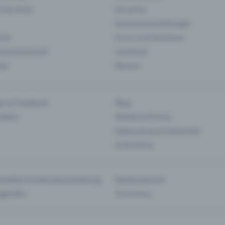
& Karneval
Konzerte
Kunst & Ausstellungen
nts
Kurse und Seminare
ie & Kulinarik
Locations
len
Messen
en & Feedback
Blog
haften
Medien & Presse
Datenschutz & Sicherheit
Gutscheine
tstellen & Kalendereinbettung
Medienpartner
Agenden
Tourismus