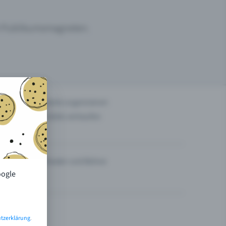
um Publikumsmagneten.
n
Events organisieren
Tickets verkaufen
Theater und Bühne
oogle
tzerklärung
.