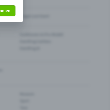
immen
Fragen zum Event
Funktionen im Pro-Modell
Eventfrog Cashless
Eventfrog AI
en
Museum
Sport
Tanz