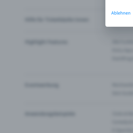
Ablehnen
Hilfe für Ticketkäufer:innen
Ich finde 
Highlight Features
Alle Funk
Entry-App
Eventfrog
Eventwerbung
Reichweite
Dein Guid
Anwendungsbeispiele
Clubs & Ba
Comedy &
E-Sport &