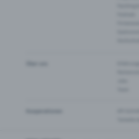
Fasching 
Festivals
Firmeneve
Gastronom
Hochschu
Über uns
Erfahrung
Partnersc
Jobs
Team
Kooperationen
API-Schnit
Tamedia-