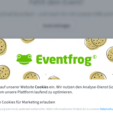
Fehlt dein Event?
 schnell & einfach – und mach ihn mit unserer Hilfe z
Event eintragen
pdates
Was unterscheidet Eventfrog vo
anderen?
en mit Eventfrog
Preise & Eventmodelle
deiner Nähe
Partys
 auf unserer Website
Cookies
ein. Wir nutzen den Analyse-Dienst G
orien
Konzerte
 um unsere Plattform laufend zu optimieren.
e Cookies für Marketing erlauben
rten
Öffentliche Vorverkaufsstellen
gung kannst du jederzeit widerrufen. Mehr Informationen findest du in unserer
Datenschu
m Event
Hilfe & Kontakt