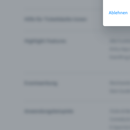
Ablehnen
Hilfe für Ticketkäufer:innen
Ich finde 
Highlight Features
Alle Funk
Entry-App
Eventfrog
Eventwerbung
Reichweite
Dein Guid
Anwendungsbeispiele
Clubs & Ba
Comedy &
E-Sport &