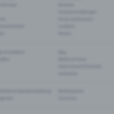
& Karneval
Konzerte
Kunst & Ausstellungen
nts
Kurse und Seminare
ie & Kulinarik
Locations
len
Messen
en & Feedback
Blog
haften
Medien & Presse
Datenschutz & Sicherheit
Gutscheine
tstellen & Kalendereinbettung
Medienpartner
Agenden
Tourismus