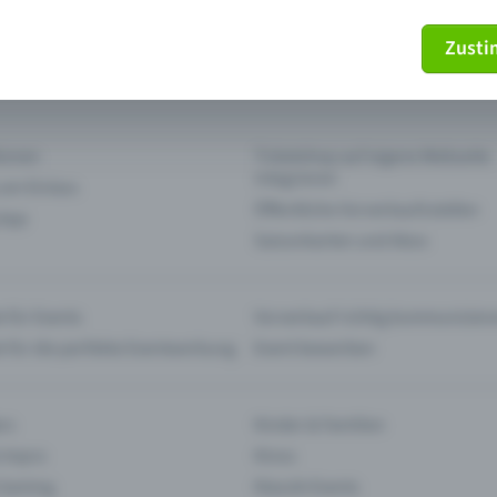
Zust
mein Ticket nicht mehr
Ticket stornieren
tionen
Ticketshop auf eigene Webseite
integrieren
 am Einlass
Öffentliche Vorverkaufsstellen
 App
Saisonkarten und Abos
 für Events
Vorverkauf richtig kommunizier
e für die perfekte Eventwerbung
Event bewerben
rs
Kinder & Familien
 Impro
Kinos
 Gaming
Klassik-Events