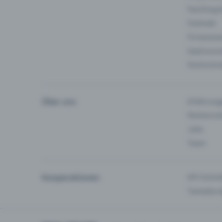
Fasching 
Festivals
Firmeneve
Gastronom
Hochschu
Über uns
Erfahrung
Partnersc
Jobs
Team
Kooperationen
API-Schnit
Tamedia-