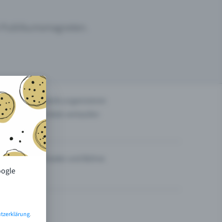
um Publikumsmagneten.
n
Events organisieren
Tickets verkaufen
Theater und Bühne
oogle
tzerklärung
.