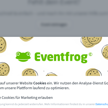
Fehlt dein Event?
 schnell & einfach – und mach ihn mit unserer Hilfe z
Event eintragen
pdates
Was unterscheidet Eventfrog vo
anderen?
en mit Eventfrog
Preise & Eventmodelle
deiner Nähe
Partys
 auf unserer Website
Cookies
ein. Wir nutzen den Analyse-Dienst G
orien
Konzerte
 um unsere Plattform laufend zu optimieren.
e Cookies für Marketing erlauben
rten
Öffentliche Vorverkaufsstellen
gung kannst du jederzeit widerrufen. Mehr Informationen findest du in unserer
Datenschu
m Event
Hilfe & Kontakt