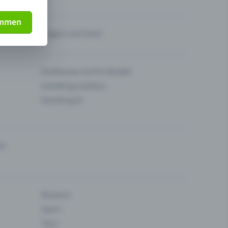
immen
Fragen zum Event
Funktionen im Pro-Modell
Eventfrog Cashless
Eventfrog AI
en
Museum
Sport
Tanz