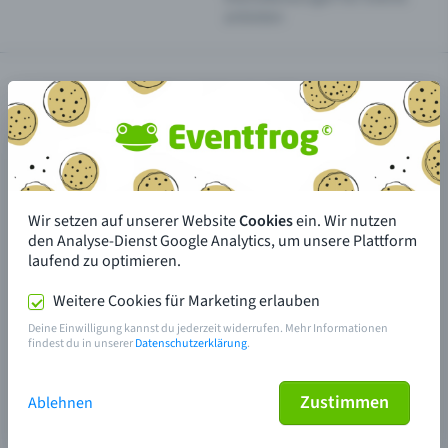
anbieten
Eventfrog als App installieren
Wir setzen auf unserer Website
AGB
Datenschutzerklärung
Cookies
Barrierefreiheit
ein. Wir nutzen
den Analyse-Dienst Google Analytics, um unsere Plattform
Cookie-Einstellungen
Impressum
Sitemap
laufend zu optimieren.
Weitere Cookies für Marketing erlauben
Deine Einwilligung kannst du jederzeit widerrufen. Mehr Informationen
Made in Olten with love
findest du in unserer
Datenschutzerklärung
.
© 2026 Eventfrog
Zustimmen
Ablehnen