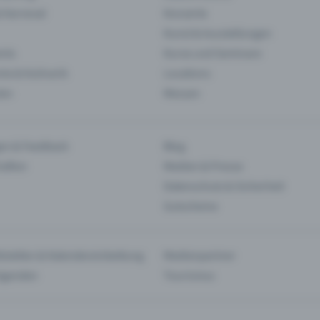
& Karneval
Konzerte
Kunst & Ausstellungen
nts
Kurse und Seminare
ie & Kulinarik
Locations
len
Messen
en & Feedback
Blog
haften
Medien & Presse
Datenschutz & Sicherheit
Gutscheine
tstellen & Kalendereinbettung
Medienpartner
Agenden
Tourismus