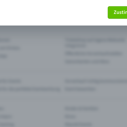
Zust
mein Ticket nicht mehr
Ticket stornieren
tionen
Ticketshop auf eigene Webseite
integrieren
 am Einlass
Öffentliche Vorverkaufsstellen
 App
Saisonkarten und Abos
 für Events
Vorverkauf richtig kommunizier
e für die perfekte Eventwerbung
Event bewerben
rs
Kinder & Familien
 Impro
Kinos
 Gaming
Klassik-Events