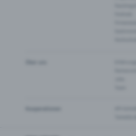
Fasching 
Festivals
Firmeneve
Gastronom
Hochschu
Über uns
Erfahrung
Partnersc
Jobs
Team
Kooperationen
API-Schnit
Tamedia-