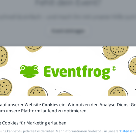
Fehlt dein Event?
 schnell & einfach – und mach ihn mit unserer Hilfe z
Event eintragen
pdates
Was unterscheidet Eventfrog vo
anderen?
en mit Eventfrog
Preise & Eventmodelle
deiner Nähe
Partys
 auf unserer Website
Cookies
ein. Wir nutzen den Analyse-Dienst G
orien
Konzerte
 um unsere Plattform laufend zu optimieren.
e Cookies für Marketing erlauben
rten
Öffentliche Vorverkaufsstellen
gung kannst du jederzeit widerrufen. Mehr Informationen findest du in unserer
Datenschu
m Event
Hilfe & Kontakt