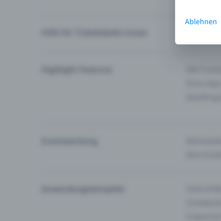
Ablehnen
Hilfe für Ticketkäufer:innen
Ich finde 
Highlight Features
Alle Funk
Entry-App
Eventfrog
Eventwerbung
Reichweite
Dein Guid
Anwendungsbeispiele
Clubs & Ba
Comedy &
E-Sport &