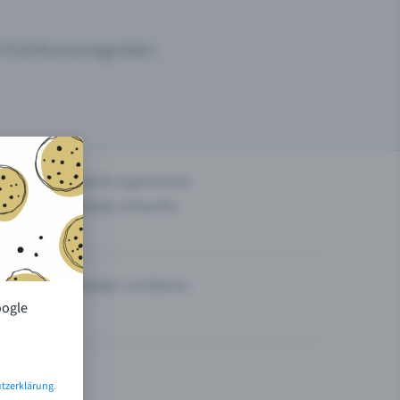
um Publikumsmagneten.
n
Events organisieren
Tickets verkaufen
Theater und Bühne
oogle
tzerklärung
.