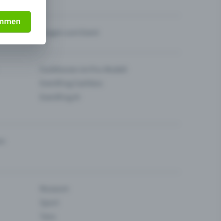
immen
Fragen zum Event
Funktionen im Pro-Modell
Eventfrog Cashless
Eventfrog AI
en
Museum
Sport
Tanz