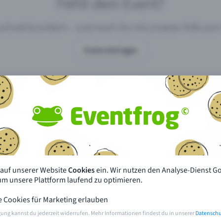
Fehlt dein Event?
 schnell & einfach – und mach ihn mit unserer Hilfe z
Event eintragen
pdates
Was unterscheidet Eventfrog vo
anderen?
en mit Eventfrog
Preise & Eventmodelle
deiner Nähe
Partys
 auf unserer Website
Cookies
ein. Wir nutzen den Analyse-Dienst G
orien
Konzerte
 um unsere Plattform laufend zu optimieren.
e Cookies für Marketing erlauben
rten
Öffentliche Vorverkaufsstellen
gung kannst du jederzeit widerrufen. Mehr Informationen findest du in unserer
Datenschu
m Event
Hilfe & Kontakt