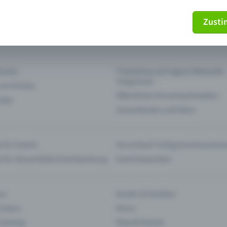
Zust
mein Ticket nicht mehr
Ticket stornieren
tionen
Ticketshop auf eigene Webseite
integrieren
 am Einlass
Öffentliche Vorverkaufsstellen
 App
Saisonkarten und Abos
 für Events
Vorverkauf richtig kommunizier
e für die perfekte Eventwerbung
Event bewerben
rs
Kinder & Familien
 Impro
Kinos
 Gaming
Klassik-Events