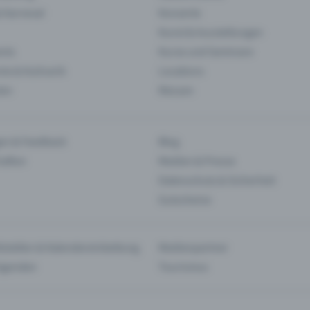
& Karneval
Konzerte
Kunst & Ausstellungen
nts
Kurse und Seminare
ie & Kulinarik
Locations
len
Messen
en & Feedback
Blog
haften
Medien & Presse
Datenschutz & Sicherheit
Gutscheine
tstellen & Kalendereinbettung
Medienpartner
Agenden
Tourismus