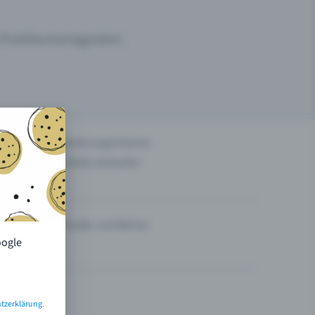
um Publikumsmagneten.
n
Events organisieren
Tickets verkaufen
Theater und Bühne
oogle
tzerklärung
.