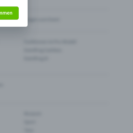
immen
Fragen zum Event
Funktionen im Pro-Modell
Eventfrog Cashless
Eventfrog AI
en
Museum
Sport
Tanz