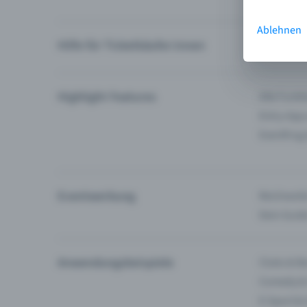
Ablehnen
Hilfe für Ticketkäufer:innen
Ich finde 
Highlight Features
Alle Funk
Entry-App
Eventfrog
Eventwerbung
Reichweite
Dein Guid
Anwendungsbeispiele
Clubs & Ba
Comedy &
E-Sport &