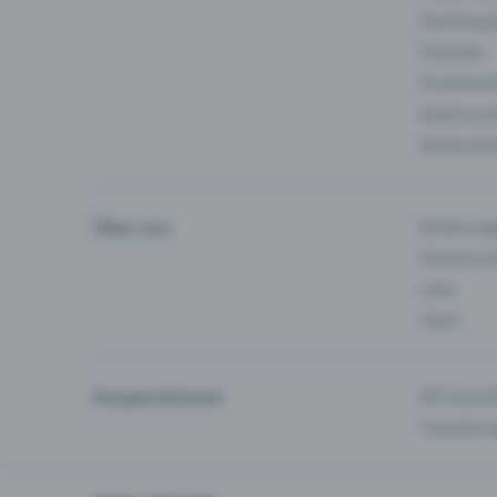
Fasching 
Festivals
Firmeneve
Gastronom
Hochschu
Über uns
Erfahrung
Partnersc
Jobs
Team
Kooperationen
API-Schnit
Tamedia-