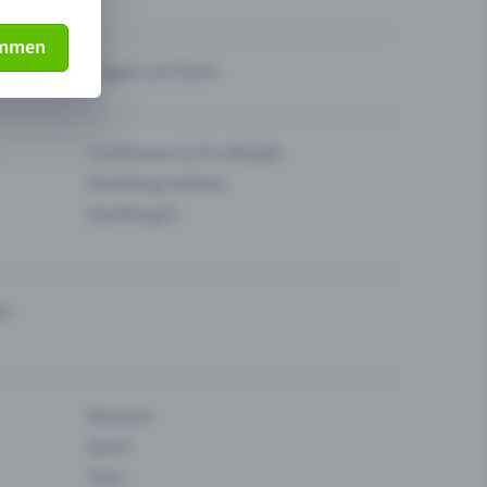
immen
Fragen zum Event
Funktionen im Pro-Modell
Eventfrog Cashless
Eventfrog AI
en
Museum
Sport
Tanz