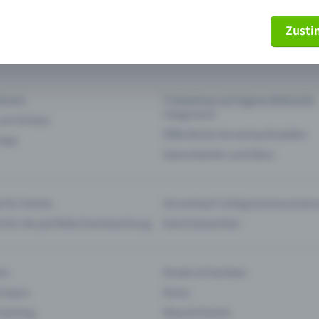
Zust
mein Ticket nicht mehr
Ticket stornieren
tionen
Ticketshop auf eigene Webseite
integrieren
 am Einlass
Öffentliche Vorverkaufsstellen
 App
Saisonkarten und Abos
 für Events
Vorverkauf richtig kommunizier
e für die perfekte Eventwerbung
Event bewerben
rs
Kinder & Familien
 Impro
Kinos
 Gaming
Klassik-Events