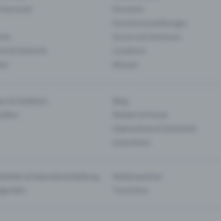
& Karneval
Konzerte
Kunst & Ausstellungen
nts
Kurse und Seminare
ie & Kulinarik
Locations
len
Messen
en & Feedback
Blog
haften
Medien & Presse
Datenschutz & Sicherheit
Gutscheine
tstellen & Kalendereinbettung
Medienpartner
Agenden
Tourismus