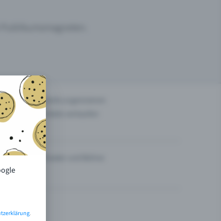
um Publikumsmagneten.
n
Events organisieren
Tickets verkaufen
Theater und Bühne
oogle
tzerklärung
.