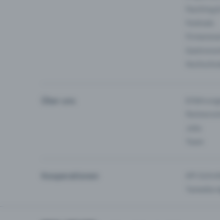
Fasching 
Festivals
Firmeneve
Gastronom
Hochschu
Über uns
Erfahrung
Partnersc
Jobs
Team
Kooperationen
API-Schnit
Tamedia-