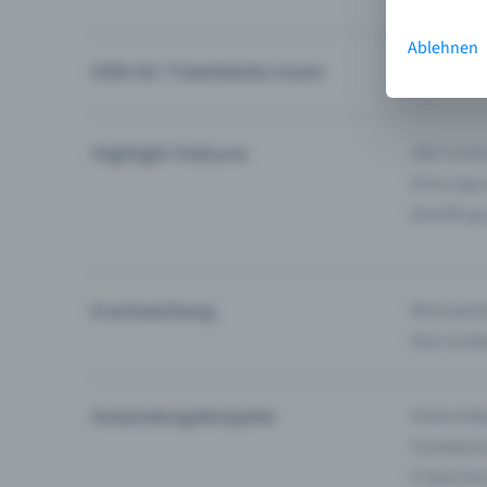
Ablehnen
Hilfe für Ticketkäufer:innen
Ich finde 
Highlight Features
Alle Funk
Entry-App
Eventfrog
Eventwerbung
Reichweite
Dein Guid
Anwendungsbeispiele
Clubs & Ba
Comedy &
E-Sport &