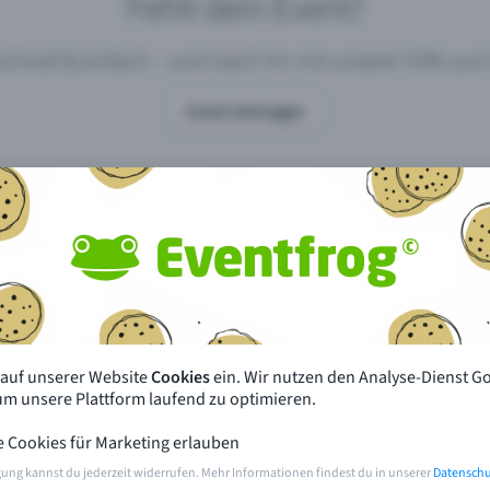
Fehlt dein Event?
 schnell & einfach – und mach ihn mit unserer Hilfe z
Event eintragen
pdates
Was unterscheidet Eventfrog vo
anderen?
en mit Eventfrog
Preise & Eventmodelle
deiner Nähe
Partys
 auf unserer Website
Cookies
ein. Wir nutzen den Analyse-Dienst G
orien
Konzerte
 um unsere Plattform laufend zu optimieren.
e Cookies für Marketing erlauben
rten
Öffentliche Vorverkaufsstellen
gung kannst du jederzeit widerrufen. Mehr Informationen findest du in unserer
Datenschu
m Event
Hilfe & Kontakt