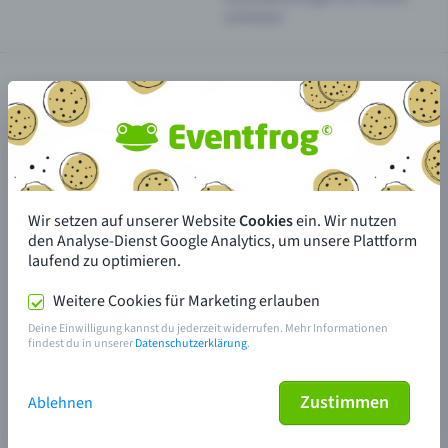
anbieten
Eventfrog als App installieren
Wir setzen auf unserer Website
AGB
Datenschutzerklärung
Cookies
Barrierefreiheit
ein. Wir nutzen
den Analyse-Dienst Google Analytics, um unsere Plattform
Cookie-Einstellungen
Impressum
Sitemap
laufend zu optimieren.
Weitere Cookies für Marketing erlauben
Deine Einwilligung kannst du jederzeit widerrufen. Mehr Informationen
Made in Olten with love
findest du in unserer
Datenschutzerklärung
.
© 2026 Eventfrog
Zustimmen
Ablehnen