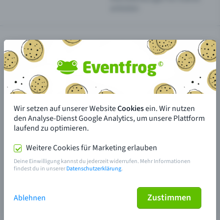
anbieten
Eventfrog als App installieren
Wir setzen auf unserer Website
AGB
Datenschutzerklärung
Cookies
Barrierefreiheit
ein. Wir nutzen
den Analyse-Dienst Google Analytics, um unsere Plattform
Cookie-Einstellungen
Impressum
Sitemap
laufend zu optimieren.
Weitere Cookies für Marketing erlauben
Deine Einwilligung kannst du jederzeit widerrufen. Mehr Informationen
Made in Olten with love
findest du in unserer
Datenschutzerklärung
.
© 2026 Eventfrog
Zustimmen
Ablehnen