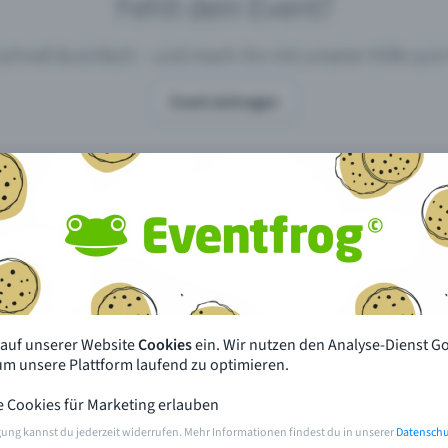
Fehlt dein Event?
 schnell & einfach – und mach ihn mit unserer Hilfe z
Event eintragen
pdates
Was unterscheidet Eventfrog vo
anderen?
en mit Eventfrog
Preise & Eventmodelle
deiner Nähe
Partys
 auf unserer Website
Cookies
ein. Wir nutzen den Analyse-Dienst G
orien
Konzerte
 um unsere Plattform laufend zu optimieren.
e Cookies für Marketing erlauben
rten
Öffentliche Vorverkaufsstellen
gung kannst du jederzeit widerrufen. Mehr Informationen findest du in unserer
Datenschu
m Event
Hilfe & Kontakt