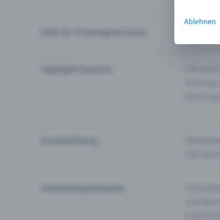
Ablehnen
Hilfe für Ticketkäufer:innen
Ich finde 
Highlight Features
Alle Funk
Entry-App
Eventfrog
Eventwerbung
Reichweite
Dein Guid
Anwendungsbeispiele
Clubs & Ba
Comedy &
E-Sport &