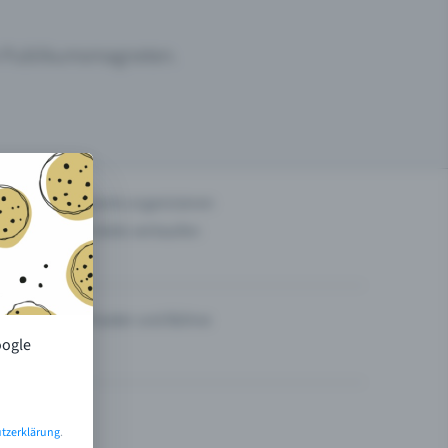
um Publikumsmagneten.
n
Events organisieren
Tickets verkaufen
Theater und Bühne
oogle
tzerklärung
.