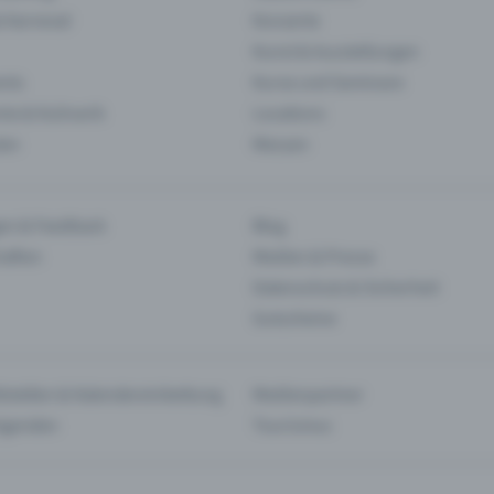
& Karneval
Konzerte
Kunst & Ausstellungen
nts
Kurse und Seminare
ie & Kulinarik
Locations
len
Messen
en & Feedback
Blog
haften
Medien & Presse
Datenschutz & Sicherheit
Gutscheine
tstellen & Kalendereinbettung
Medienpartner
Agenden
Tourismus