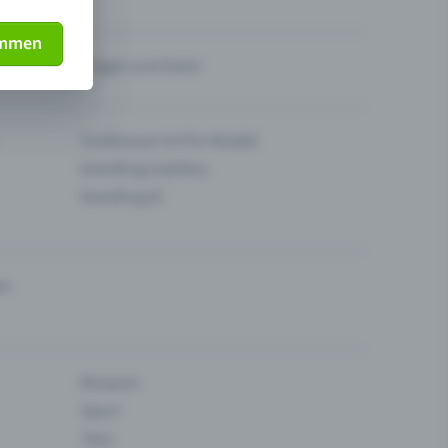
immen
Fragen zum Event
Funktionen im Pro-Modell
Eventfrog Cashless
Eventfrog AI
en
Museum
Sport
Tanz