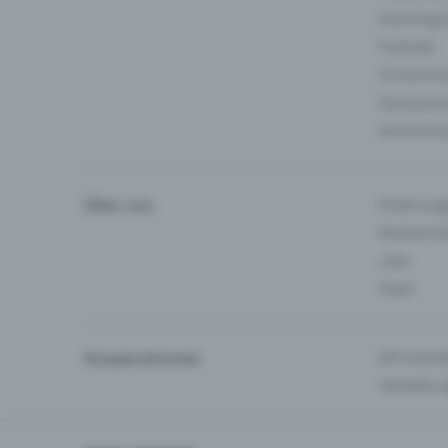
Fasching 
Festivals
Firmeneve
Gastronom
Hochschu
Über uns
Erfahrung
Partnersc
Jobs
Team
Kooperationen
API-Schnit
Tamedia-