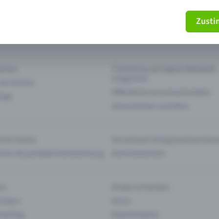
Zust
mein Ticket nicht mehr
Ticket stornieren
tionen
Ticketshop auf eigene Webseite
integrieren
 am Einlass
Öffentliche Vorverkaufsstellen
 App
Saisonkarten und Abos
 für Events
Vorverkauf richtig kommunizier
e für die perfekte Eventwerbung
Event bewerben
rs
Kinder & Familien
 Impro
Kinos
 Gaming
Klassik-Events