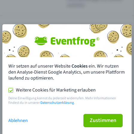
anbieten
Eventfrog als App installieren
Wir setzen auf unserer Website
AGB
Datenschutzerklärung
Cookies
Barrierefreiheit
ein. Wir nutzen
den Analyse-Dienst Google Analytics, um unsere Plattform
Cookie-Einstellungen
Impressum
Sitemap
laufend zu optimieren.
Weitere Cookies für Marketing erlauben
Deine Einwilligung kannst du jederzeit widerrufen. Mehr Informationen
Made in Olten with love
findest du in unserer
Datenschutzerklärung
.
© 2026 Eventfrog
Zustimmen
Ablehnen