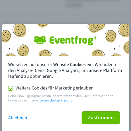
anbieten
Eventfrog als App installieren
Wir setzen auf unserer Website
AGB
Datenschutzerklärung
Cookies
Barrierefreiheit
ein. Wir nutzen
den Analyse-Dienst Google Analytics, um unsere Plattform
Cookie-Einstellungen
Impressum
Sitemap
laufend zu optimieren.
Weitere Cookies für Marketing erlauben
Deine Einwilligung kannst du jederzeit widerrufen. Mehr Informationen
Made in Olten with love
findest du in unserer
Datenschutzerklärung
.
© 2026 Eventfrog
Zustimmen
Ablehnen