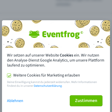
anbieten
Eventfrog als App installieren
Wir setzen auf unserer Website
AGB
Datenschutzerklärung
Cookies
Barrierefreiheit
ein. Wir nutzen
den Analyse-Dienst Google Analytics, um unsere Plattform
Cookie-Einstellungen
Impressum
Sitemap
laufend zu optimieren.
Weitere Cookies für Marketing erlauben
Deine Einwilligung kannst du jederzeit widerrufen. Mehr Informationen
Made in Olten with love
findest du in unserer
Datenschutzerklärung
.
© 2026 Eventfrog
Zustimmen
Ablehnen