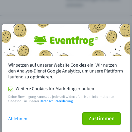
anbieten
Eventfrog als App installieren
Wir setzen auf unserer Website
AGB
Datenschutzerklärung
Cookies
Barrierefreiheit
ein. Wir nutzen
den Analyse-Dienst Google Analytics, um unsere Plattform
Cookie-Einstellungen
Impressum
Sitemap
laufend zu optimieren.
Weitere Cookies für Marketing erlauben
Deine Einwilligung kannst du jederzeit widerrufen. Mehr Informationen
Made in Olten with love
findest du in unserer
Datenschutzerklärung
.
© 2026 Eventfrog
Zustimmen
Ablehnen