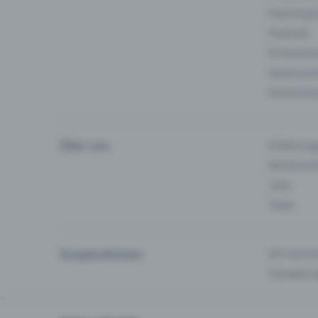
Fasching 
Festivals
Firmeneve
Gastronom
Hochschu
Über uns
Erfahrung
Partnersc
Jobs
Team
Kooperationen
API-Schnit
Tamedia-