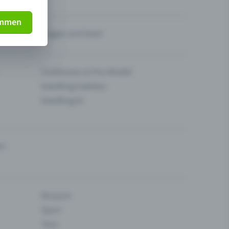
immen
Fragen zum Event
Funktionen im Pro-Modell
Eventfrog Cashless
Eventfrog AI
en
Museum
Sport
Tanz