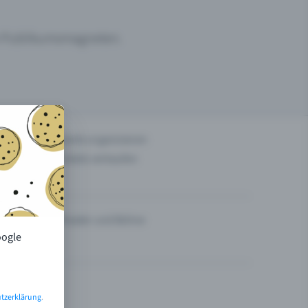
um Publikumsmagneten.
n
Events organisieren
Tickets verkaufen
Theater und Bühne
oogle
tzerklärung
.