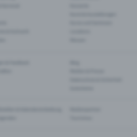
& Karneval
Konzerte
Kunst & Ausstellungen
nts
Kurse und Seminare
ie & Kulinarik
Locations
len
Messen
en & Feedback
Blog
haften
Medien & Presse
Datenschutz & Sicherheit
Gutscheine
tstellen & Kalendereinbettung
Medienpartner
Agenden
Tourismus