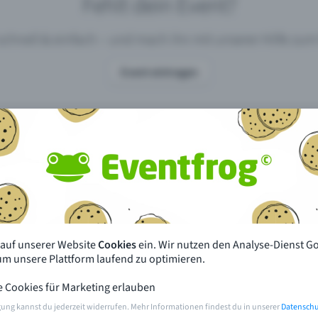
Fehlt dein Event?
 schnell & einfach – und mach ihn mit unserer Hilfe z
Event eintragen
pdates
Was unterscheidet Eventfrog vo
anderen?
en mit Eventfrog
Preise & Eventmodelle
deiner Nähe
Partys
 auf unserer Website
Cookies
ein. Wir nutzen den Analyse-Dienst G
orien
Konzerte
 um unsere Plattform laufend zu optimieren.
e Cookies für Marketing erlauben
rten
Öffentliche Vorverkaufsstellen
gung kannst du jederzeit widerrufen. Mehr Informationen findest du in unserer
Datenschu
m Event
Hilfe & Kontakt