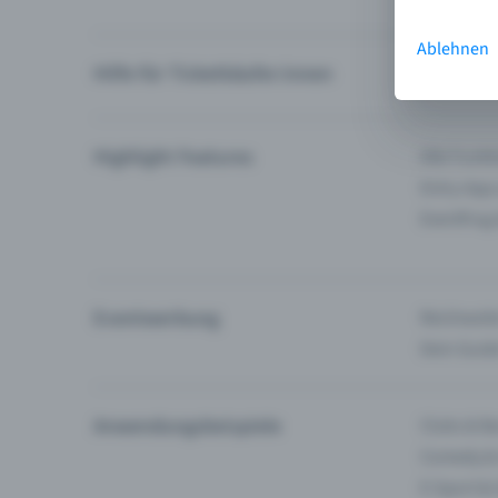
Ablehnen
Hilfe für Ticketkäufer:innen
Ich finde 
Highlight Features
Alle Funk
Entry-App
Eventfrog
Eventwerbung
Reichweite
Dein Guid
Anwendungsbeispiele
Clubs & Ba
Comedy &
E-Sport &