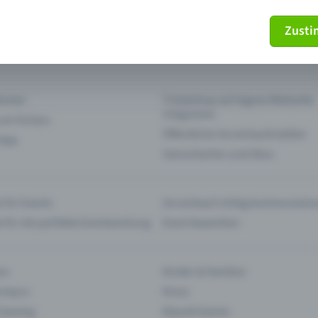
Zust
mein Ticket nicht mehr
Ticket stornieren
tionen
Ticketshop auf eigene Webseite
integrieren
 am Einlass
Öffentliche Vorverkaufsstellen
 App
Saisonkarten und Abos
 für Events
Vorverkauf richtig kommunizier
e für die perfekte Eventwerbung
Event bewerben
rs
Kinder & Familien
 Impro
Kinos
 Gaming
Klassik-Events