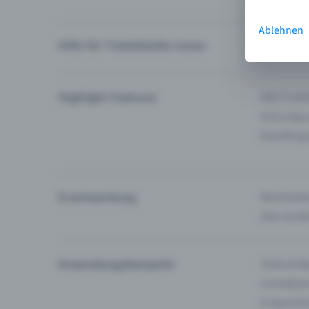
Ablehnen
Hilfe für Ticketkäufer:innen
Ich finde 
Highlight Features
Alle Funk
Entry-App
Eventfrog
Eventwerbung
Reichweite
Dein Guid
Anwendungsbeispiele
Clubs & Ba
Comedy &
E-Sport &