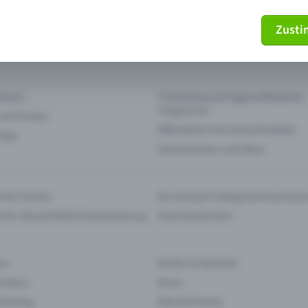
Zust
mein Ticket nicht mehr
Ticket stornieren
tionen
Ticketshop auf eigene Webseite
integrieren
 am Einlass
Öffentliche Vorverkaufsstellen
 App
Saisonkarten und Abos
 für Events
Vorverkauf richtig kommunizier
e für die perfekte Eventwerbung
Event bewerben
rs
Kinder & Familien
 Impro
Kinos
 Gaming
Klassik-Events