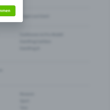
immen
Fragen zum Event
Funktionen im Pro-Modell
Eventfrog Cashless
Eventfrog AI
en
Museum
Sport
Tanz