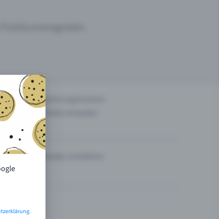
um Publikumsmagneten.
n
Events organisieren
Tickets verkaufen
Theater und Bühne
oogle
tzerklärung
.