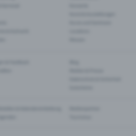
& Karneval
Konzerte
Kunst & Ausstellungen
nts
Kurse und Seminare
ie & Kulinarik
Locations
len
Messen
en & Feedback
Blog
haften
Medien & Presse
Datenschutz & Sicherheit
Gutscheine
tstellen & Kalendereinbettung
Medienpartner
Agenden
Tourismus