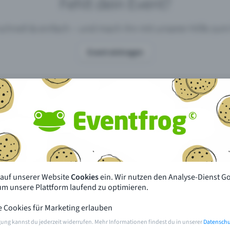
Fehlt dein Event?
 schnell & einfach – und mach ihn mit unserer Hilfe z
Event eintragen
pdates
Was unterscheidet Eventfrog vo
anderen?
en mit Eventfrog
Preise & Eventmodelle
deiner Nähe
Partys
 auf unserer Website
Cookies
ein. Wir nutzen den Analyse-Dienst G
orien
Konzerte
 um unsere Plattform laufend zu optimieren.
e Cookies für Marketing erlauben
rten
Öffentliche Vorverkaufsstellen
gung kannst du jederzeit widerrufen. Mehr Informationen findest du in unserer
Datenschu
m Event
Hilfe & Kontakt