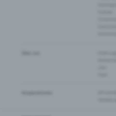
Fasching 
Festivals
Firmeneve
Gastronom
Hochschu
Über uns
Erfahrung
Partnersc
Jobs
Team
Kooperationen
API-Schnit
Tamedia-