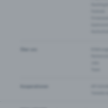
Fasching 
Festivals
Firmeneve
Gastronom
Hochschu
Über uns
Erfahrung
Partnersc
Jobs
Team
Kooperationen
API-Schnit
Tamedia-