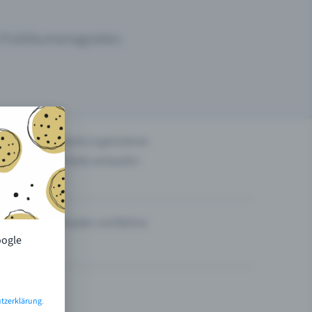
um Publikumsmagneten.
n
Events organisieren
Tickets verkaufen
Theater und Bühne
oogle
tzerklärung
.