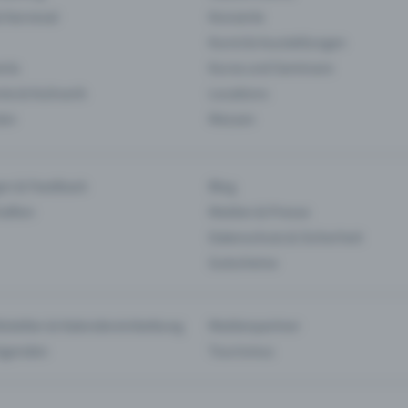
& Karneval
Konzerte
Kunst & Ausstellungen
nts
Kurse und Seminare
ie & Kulinarik
Locations
len
Messen
en & Feedback
Blog
haften
Medien & Presse
Datenschutz & Sicherheit
Gutscheine
tstellen & Kalendereinbettung
Medienpartner
Agenden
Tourismus