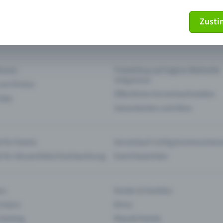
Zust
mein Ticket nicht mehr
Ticket stornieren
tionen
Ticketshop auf eigene Webseite
integrieren
 am Einlass
Öffentliche Vorverkaufsstellen
 App
Saisonkarten und Abos
 für Events
Vorverkauf richtig kommunizier
e für die perfekte Eventwerbung
Event bewerben
rs
Kinder & Familien
 Impro
Kinos
 Gaming
Klassik-Events