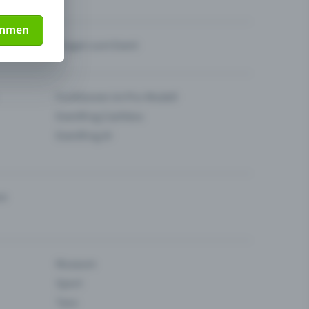
immen
Fragen zum Event
Funktionen im Pro-Modell
Eventfrog Cashless
Eventfrog AI
en
Museum
Sport
Tanz