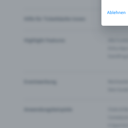
Ablehnen
Hilfe für Ticketkäufer:innen
Ich finde 
Highlight Features
Alle Funk
Entry-App
Eventfrog
Eventwerbung
Reichweite
Dein Guid
Anwendungsbeispiele
Clubs & Ba
Comedy &
E-Sport &