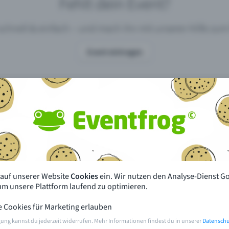
Fehlt dein Event?
 schnell & einfach – und mach ihn mit unserer Hilfe z
Event eintragen
pdates
Was unterscheidet Eventfrog vo
anderen?
en mit Eventfrog
Preise & Eventmodelle
deiner Nähe
Partys
 auf unserer Website
Cookies
ein. Wir nutzen den Analyse-Dienst G
orien
Konzerte
 um unsere Plattform laufend zu optimieren.
e Cookies für Marketing erlauben
rten
Öffentliche Vorverkaufsstellen
gung kannst du jederzeit widerrufen. Mehr Informationen findest du in unserer
Datenschu
m Event
Hilfe & Kontakt