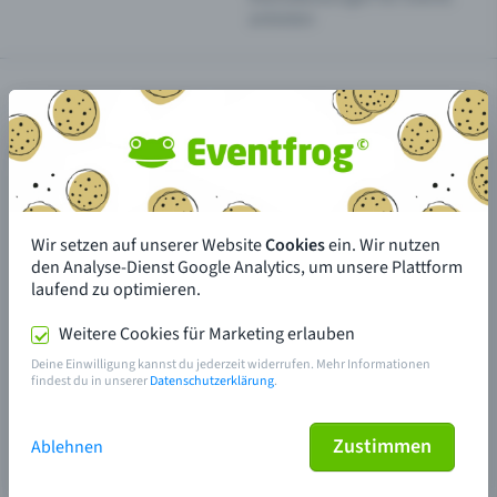
anbieten
Eventfrog als App installieren
Wir setzen auf unserer Website
AGB
Datenschutzerklärung
Cookies
Barrierefreiheit
ein. Wir nutzen
den Analyse-Dienst Google Analytics, um unsere Plattform
Cookie-Einstellungen
Impressum
Sitemap
laufend zu optimieren.
Weitere Cookies für Marketing erlauben
Deine Einwilligung kannst du jederzeit widerrufen. Mehr Informationen
Made in Olten with love
findest du in unserer
Datenschutzerklärung
.
© 2026 Eventfrog
Zustimmen
Ablehnen