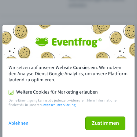
anbieten
Eventfrog als App installieren
Wir setzen auf unserer Website
AGB
Datenschutzerklärung
Cookies
Barrierefreiheit
ein. Wir nutzen
den Analyse-Dienst Google Analytics, um unsere Plattform
Cookie-Einstellungen
Impressum
Sitemap
laufend zu optimieren.
Weitere Cookies für Marketing erlauben
Deine Einwilligung kannst du jederzeit widerrufen. Mehr Informationen
Made in Olten with love
findest du in unserer
Datenschutzerklärung
.
© 2026 Eventfrog
Zustimmen
Ablehnen