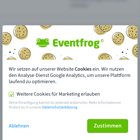
anbieten
Eventfrog als App installieren
Wir setzen auf unserer Website
AGB
Datenschutzerklärung
Cookies
Barrierefreiheit
ein. Wir nutzen
den Analyse-Dienst Google Analytics, um unsere Plattform
Cookie-Einstellungen
Impressum
Sitemap
laufend zu optimieren.
Weitere Cookies für Marketing erlauben
Deine Einwilligung kannst du jederzeit widerrufen. Mehr Informationen
Made in Olten with love
findest du in unserer
Datenschutzerklärung
.
© 2026 Eventfrog
Zustimmen
Ablehnen