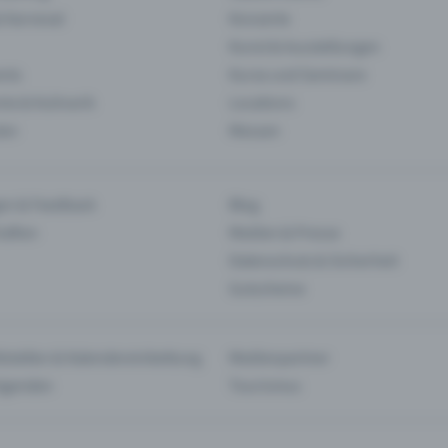
& Karneval
Konzerte
Kunst & Ausstellungen
nts
Kurse und Seminare
ie & Kulinarik
Locations
len
Messen
en & Feedback
Blog
haften
Medien & Presse
Datenschutz & Sicherheit
Gutscheine
tstellen & Kalendereinbettung
Medienpartner
Agenden
Tourismus