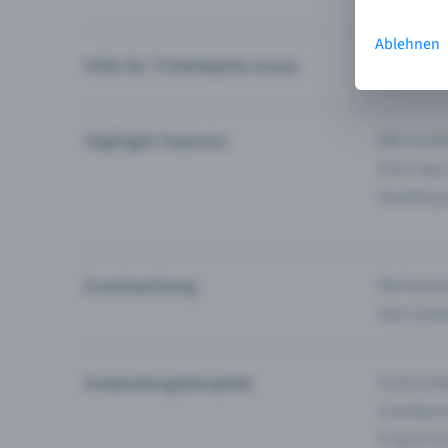
Ablehnen
Hilfe für Ticketkäufer:innen
Ich finde 
Highlight Features
Alle Funk
Entry-App
Eventfrog
Eventwerbung
Reichweite
Dein Guid
Anwendungsbeispiele
Clubs & Ba
Comedy &
E-Sport &