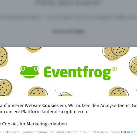
Fehlt dein Event?
 schnell & einfach – und mach ihn mit unserer Hilfe z
Event eintragen
pdates
Was unterscheidet Eventfrog vo
anderen?
en mit Eventfrog
Preise & Eventmodelle
deiner Nähe
Partys
 auf unserer Website
Cookies
ein. Wir nutzen den Analyse-Dienst G
orien
Konzerte
 um unsere Plattform laufend zu optimieren.
e Cookies für Marketing erlauben
rten
Öffentliche Vorverkaufsstellen
gung kannst du jederzeit widerrufen. Mehr Informationen findest du in unserer
Datenschu
m Event
Hilfe & Kontakt