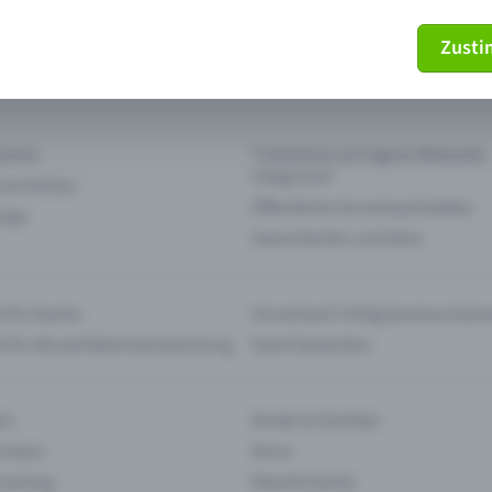
Zust
mein Ticket nicht mehr
Ticket stornieren
tionen
Ticketshop auf eigene Webseite
integrieren
 am Einlass
Öffentliche Vorverkaufsstellen
 App
Saisonkarten und Abos
 für Events
Vorverkauf richtig kommunizier
e für die perfekte Eventwerbung
Event bewerben
rs
Kinder & Familien
 Impro
Kinos
 Gaming
Klassik-Events