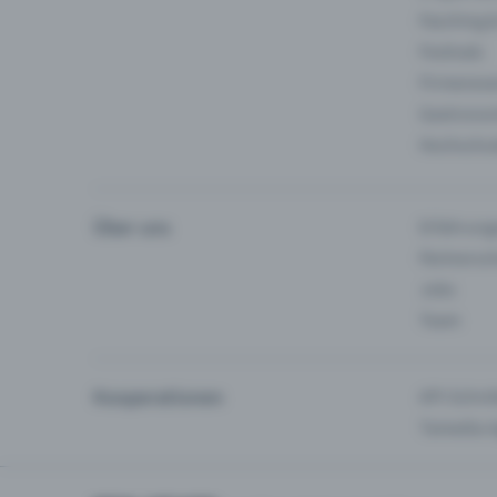
Fasching 
Festivals
Firmeneve
Gastronom
Hochschu
Über uns
Erfahrung
Partnersc
Jobs
Team
Kooperationen
API-Schnit
Tamedia-