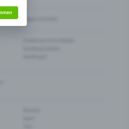
immen
Fragen zum Event
Funktionen im Pro-Modell
Eventfrog Cashless
Eventfrog AI
en
Museum
Sport
Tanz