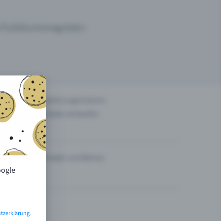
um Publikumsmagneten.
n
Events organisieren
Tickets verkaufen
Theater und Bühne
oogle
tzerklärung
.