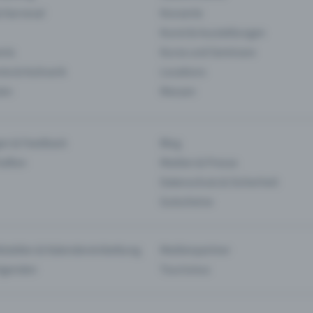
& Karneval
Konzerte
Kunst & Ausstellungen
nts
Kurse und Seminare
ie & Kulinarik
Locations
len
Messen
en & Feedback
Blog
haften
Medien & Presse
Datenschutz & Sicherheit
Gutscheine
tstellen & Kalendereinbettung
Medienpartner
Agenden
Tourismus