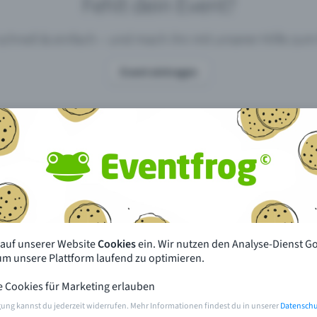
Fehlt dein Event?
 schnell & einfach – und mach ihn mit unserer Hilfe z
Event eintragen
pdates
Was unterscheidet Eventfrog vo
anderen?
en mit Eventfrog
Preise & Eventmodelle
deiner Nähe
Partys
 auf unserer Website
Cookies
ein. Wir nutzen den Analyse-Dienst G
orien
Konzerte
 um unsere Plattform laufend zu optimieren.
e Cookies für Marketing erlauben
rten
Öffentliche Vorverkaufsstellen
gung kannst du jederzeit widerrufen. Mehr Informationen findest du in unserer
Datenschu
m Event
Hilfe & Kontakt