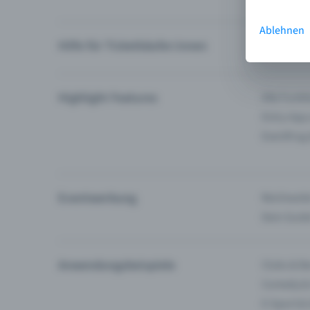
Ablehnen
Hilfe für Ticketkäufer:innen
Ich finde 
Highlight Features
Alle Funk
Entry-App
Eventfrog
Eventwerbung
Reichweite
Dein Guid
Anwendungsbeispiele
Clubs & Ba
Comedy &
E-Sport &