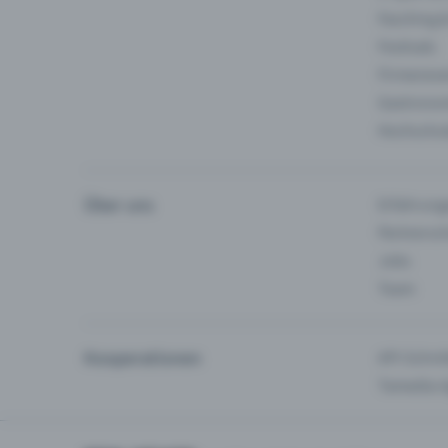
Fasching 
Festivals
Firmeneve
Gastronom
Hochschu
Über uns
Erfahrung
Partnersc
Jobs
Team
Kooperationen
API-Schnit
Tamedia-