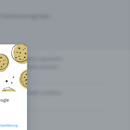
um Publikumsmagneten.
n
Events organisieren
Tickets verkaufen
Theater und Bühne
oogle
tzerklärung
.