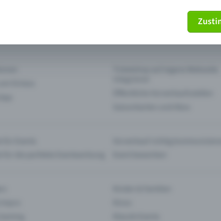
Zust
mein Ticket nicht mehr
Ticket stornieren
tionen
Ticketshop auf eigene Webseite
integrieren
 am Einlass
Öffentliche Vorverkaufsstellen
 App
Saisonkarten und Abos
 für Events
Vorverkauf richtig kommunizier
e für die perfekte Eventwerbung
Event bewerben
rs
Kinder & Familien
 Impro
Kinos
 Gaming
Klassik-Events