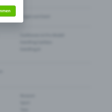
immen
Fragen zum Event
Funktionen im Pro-Modell
Eventfrog Cashless
Eventfrog AI
en
Museum
Sport
Tanz