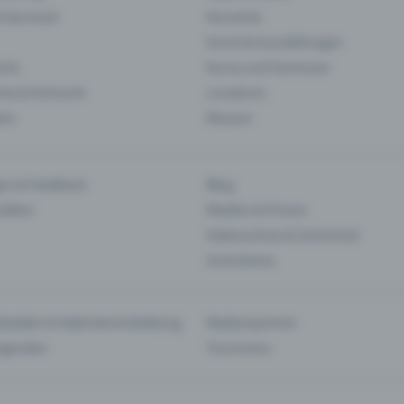
& Karneval
Konzerte
Kunst & Ausstellungen
nts
Kurse und Seminare
ie & Kulinarik
Locations
len
Messen
en & Feedback
Blog
haften
Medien & Presse
Datenschutz & Sicherheit
Gutscheine
tstellen & Kalendereinbettung
Medienpartner
Agenden
Tourismus