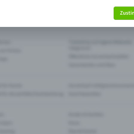
Zust
mein Ticket nicht mehr
Ticket stornieren
tionen
Ticketshop auf eigene Webseite
integrieren
 am Einlass
Öffentliche Vorverkaufsstellen
 App
Saisonkarten und Abos
 für Events
Vorverkauf richtig kommunizier
e für die perfekte Eventwerbung
Event bewerben
rs
Kinder & Familien
 Impro
Kinos
 Gaming
Klassik-Events