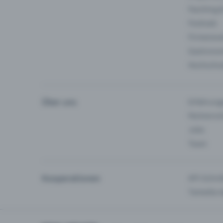
Fasching 
Festivals
Firmeneve
Gastronom
Hochschu
Über uns
Erfahrung
Partnersc
Jobs
Team
Kooperationen
API-Schnit
Tamedia-