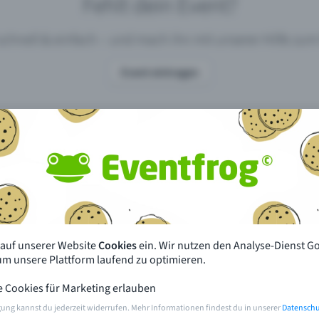
Fehlt dein Event?
 schnell & einfach – und mach ihn mit unserer Hilfe z
Event eintragen
pdates
Was unterscheidet Eventfrog vo
anderen?
en mit Eventfrog
Preise & Eventmodelle
deiner Nähe
Partys
 auf unserer Website
Cookies
ein. Wir nutzen den Analyse-Dienst G
orien
Konzerte
 um unsere Plattform laufend zu optimieren.
e Cookies für Marketing erlauben
rten
Öffentliche Vorverkaufsstellen
gung kannst du jederzeit widerrufen. Mehr Informationen findest du in unserer
Datenschu
m Event
Hilfe & Kontakt