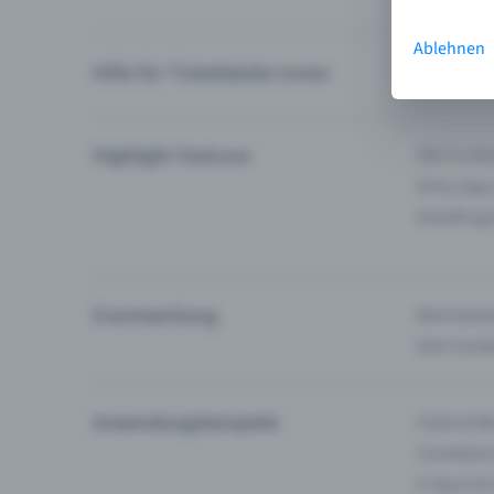
Ablehnen
Hilfe für Ticketkäufer:innen
Ich finde 
Highlight Features
Alle Funk
Entry-App
Eventfrog
Eventwerbung
Reichweite
Dein Guid
Anwendungsbeispiele
Clubs & Ba
Comedy &
E-Sport &