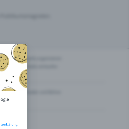
um Publikumsmagneten.
n
Events organisieren
Tickets verkaufen
Theater und Bühne
oogle
tzerklärung
.