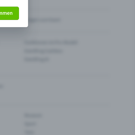
immen
Fragen zum Event
Funktionen im Pro-Modell
Eventfrog Cashless
Eventfrog AI
en
Museum
Sport
Tanz