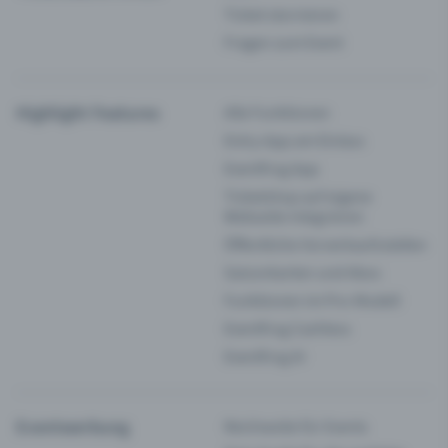
Ticket stornieren
Fragen zum Event
Highlight Features
Alle Funktionen
Entry-App am Einlass
Eventfrog App
Ticketshop auf eigene
Webseite integrieren
Öffentliche Vorverkaufsstellen
Saisonkarten und Abos
Funktionen im Pro-Modell
Eventfrog Cashless
Eventfrog AI
Eventwerbung
Reichweite für Events