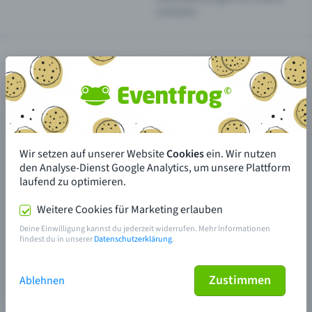
anbieten
Eventfrog als App installieren
Wir setzen auf unserer Website
AGB
Datenschutzerklärung
Cookies
Barrierefreiheit
ein. Wir nutzen
den Analyse-Dienst Google Analytics, um unsere Plattform
Cookie-Einstellungen
Impressum
Sitemap
laufend zu optimieren.
Weitere Cookies für Marketing erlauben
Deine Einwilligung kannst du jederzeit widerrufen. Mehr Informationen
Made in Olten with love
findest du in unserer
Datenschutzerklärung
.
© 2026 Eventfrog
Zustimmen
Ablehnen