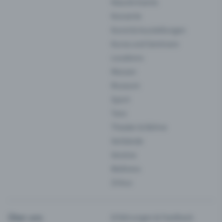
Klassik-Events
Konzerte
Kunst & Ausstellungen
Kurse und Seminare
Locations
Messen
Museum
Sport
Tanz
Theater & Bühne
Verbände
Vereine
Wellness
Zirkus
Über uns
Erfahrungen & Feedback