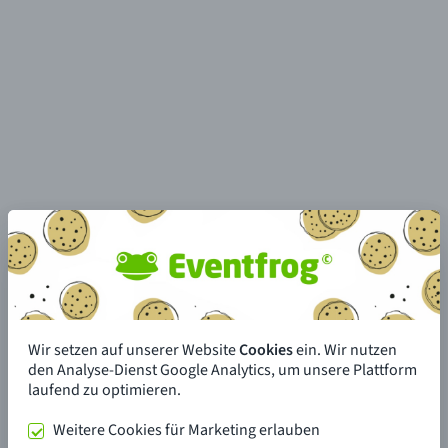
Wir setzen auf unserer Website
Cookies
ein. Wir nutzen
den Analyse-Dienst Google Analytics, um unsere Plattform
laufend zu optimieren.
Weitere Cookies für Marketing erlauben