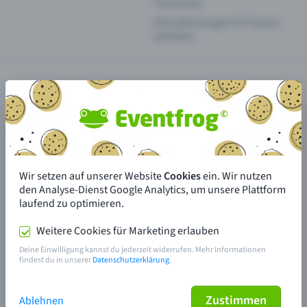
Tourismus
Dienstleistungen für Events
anbieten
Eventfrog als App installieren
Wir setzen auf unserer Website
AGB
Datenschutzerklärung
Cookies
Barrierefreiheit
ein. Wir nutzen
den Analyse-Dienst Google Analytics, um unsere Plattform
Cookie-Einstellungen
Impressum
Sitemap
laufend zu optimieren.
Weitere Cookies für Marketing erlauben
Deine Einwilligung kannst du jederzeit widerrufen. Mehr Informationen
Made in Olten with love
findest du in unserer
Datenschutzerklärung
.
© 2026 Eventfrog
Zustimmen
Ablehnen