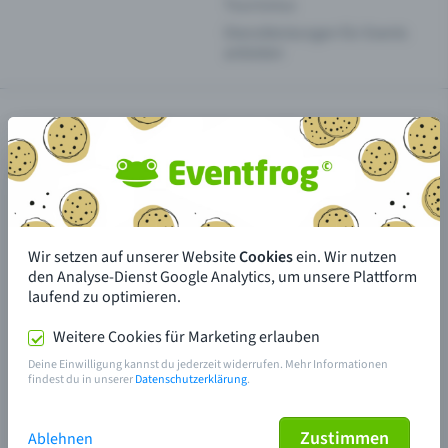
Tourismus
Dienstleistungen für Events
anbieten
Eventfrog als App installieren
Wir setzen auf unserer Website
AGB
Datenschutzerklärung
Cookies
Barrierefreiheit
ein. Wir nutzen
den Analyse-Dienst Google Analytics, um unsere Plattform
Cookie-Einstellungen
Impressum
Sitemap
laufend zu optimieren.
Weitere Cookies für Marketing erlauben
Deine Einwilligung kannst du jederzeit widerrufen. Mehr Informationen
Made in Olten with love
findest du in unserer
Datenschutzerklärung
.
© 2026 Eventfrog
Zustimmen
Ablehnen