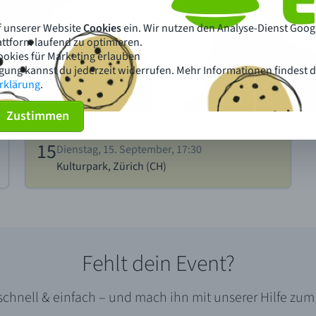
f unserer Website
Cookies
ein. Wir nutzen den Analyse-Dienst Googl
ttform laufend zu optimieren.
ookies für Marketing erlauben
igung kannst du jederzeit widerrufen. Mehr Informationen findest d
rklärung
.
Zustimmen
Fehlt dein Event?
 schnell & einfach – und mach ihn mit unserer Hilfe z