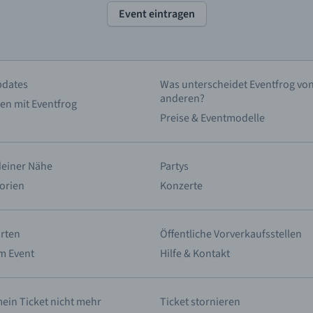
Event eintragen
pdates
Was unterscheidet Eventfrog vo
anderen?
en mit Eventfrog
Preise & Eventmodelle
deiner Nähe
Partys
orien
Konzerte
rten
Öffentliche Vorverkaufsstellen
m Event
Hilfe & Kontakt
mein Ticket nicht mehr
Ticket stornieren