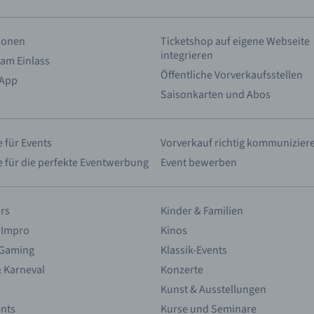
tionen
Ticketshop auf eigene Webseite
integrieren
 am Einlass
Öffentliche Vorverkaufsstellen
 App
Saisonkarten und Abos
 für Events
Vorverkauf richtig kommunizier
e für die perfekte Eventwerbung
Event bewerben
rs
Kinder & Familien
 Impro
Kinos
 Gaming
Klassik-Events
& Karneval
Konzerte
Kunst & Ausstellungen
nts
Kurse und Seminare