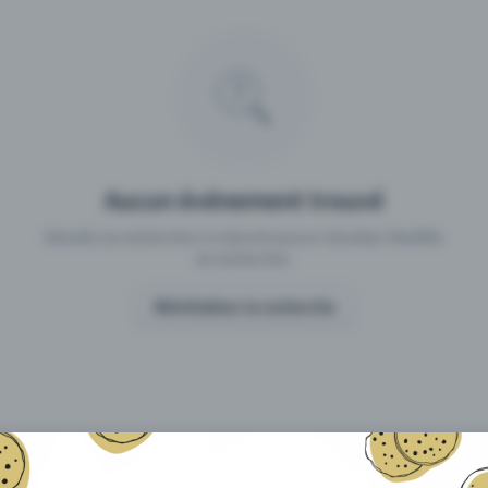
 un événement avec Eventfrog
Qu'est-ce qui distingue Eventfro