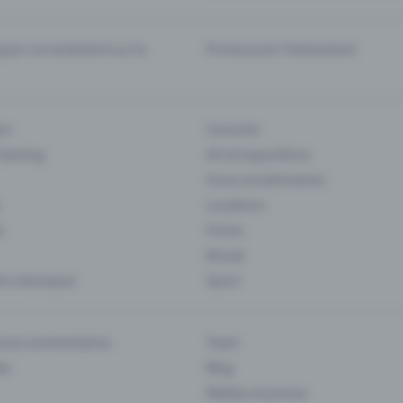
er correctement sur la
Promouvoir l'événement
rs
Concerts
 Gaming
Art et expositions
Cours et séminaires
Locations
s
Foires
Musee
s classiques
Sport
es & commentaires
Team
ts
Blog
Médias et presse