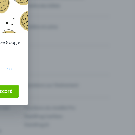
Vendre des billets
Théâtre et scène
lyse Google
ration de
Questions sur l’événement
ccord
ur son
Fonctions du modèle Pro
Eventfrog Cashless
Eventfrog AI
s