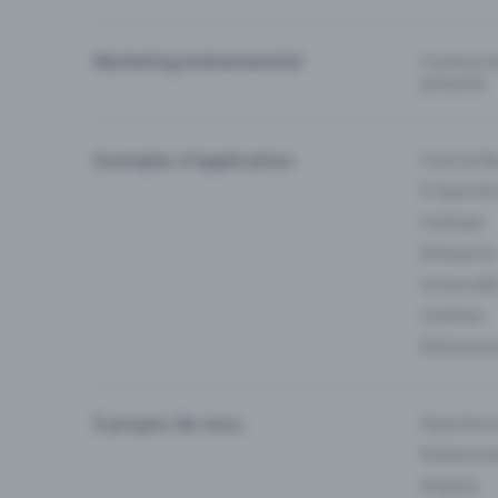
Marketing événementiel
Communiqu
prévente
Exemples d'application
Clubs & Ba
E-Sport &
Festivals
Enterprise
Université
Cinémas
Événement
À propos de nous
Experienc
Partenaria
Emplois