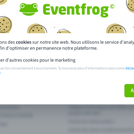
autres ?
s près de chez toi
Fête
 principales
Concerts
sons des
cookies
sur notre site web. Nous utilisons le service d'ana
afin d'optimiser en permanence notre plateforme.
paiement
Points de prévente publics
er d'autres cookies pour le marketing
 sur l'événement
Aide et contact
uer ton consentement à tout moment. Tu trouveras plus d'informations dans notre
décla
é
.
ve plus mon billet
Annuler un billet
A
 fonctions
Intégrer la boutique de billets s
propre site web
n Entry à l'entrée
Points de vente publics
 App
Cartes de saison et abonnement