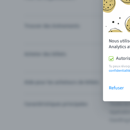
Trouver des événements
Événement
Catégories
Nous utili
Analytics 
Acheter des billets
Modes de 
Autoris
Questions
Tu peux révoq
confidentialit
Aide pour les acheteurs de billets
Je ne trou
Refuser
Caractéristiques principales
Toutes les
Applicatio
Eventfrog