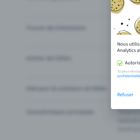
Trouver des événements
Événement
Catégories
Nous utili
Analytics 
Acheter des billets
Modes de 
Autoris
Questions
Tu peux révoq
confidentialit
Aide pour les acheteurs de billets
Je ne trou
Refuser
Caractéristiques principales
Toutes les
Applicatio
Eventfrog