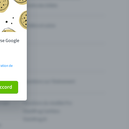
Vendre des billets
Théâtre et scène
lyse Google
ration de
Questions sur l’événement
ccord
ur son
Fonctions du modèle Pro
Eventfrog Cashless
Eventfrog AI
s