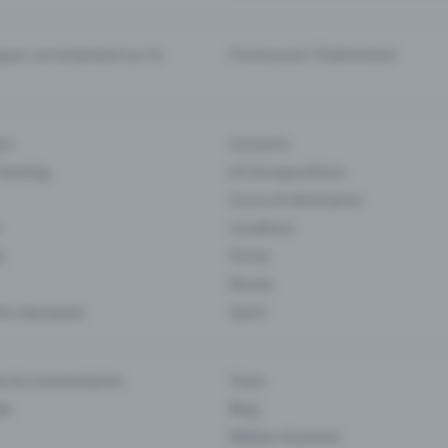
er correctement sur la
Promouvoir l'événement
rs
Concerts
 Gaming
Art et expositions
Cours et séminaires
Locations
s
Foires
Musee
s classiques
Sport
es & commentaires
Team
ts
Blog
Médias et presse