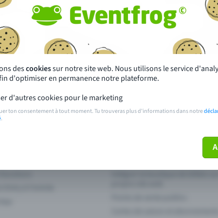
autres ?
s près de chez toi
Fête
 principales
Concerts
sons des
cookies
sur notre site web. Nous utilisons le service d'ana
afin d'optimiser en permanence notre plateforme.
paiement
Points de prévente publics
er d'autres cookies pour le marketing
 sur l'événement
Aide et contact
uer ton consentement à tout moment. Tu trouveras plus d'informations dans notre
décla
é
.
ve plus mon billet
Annuler un billet
A
 fonctions
Intégrer la boutique de billets s
propre site web
n Entry à l'entrée
Points de vente publics
 App
Cartes de saison et abonnement