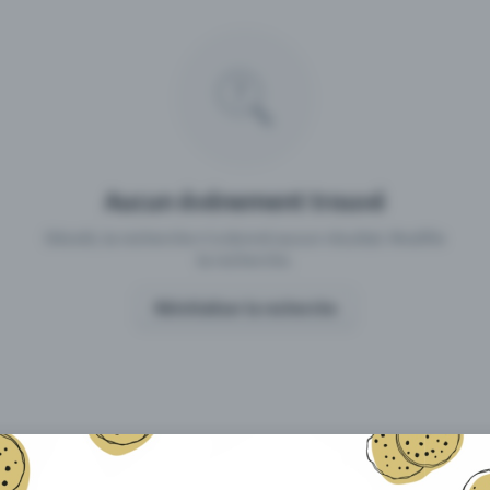
 un événement avec Eventfrog
Qu'est-ce qui distingue Eventfro