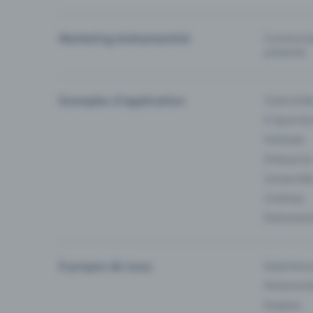
Marketing événementiel
Communiqu
prévente
Exemples d'application
Clubs & Ba
E-Sport &
Festivals
Enterprise
Université
Cinémas
Événement
À propos de nous
Experienc
Partenaria
Emplois