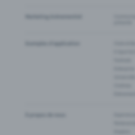
Marketing événementiel
Communiqu
prévente
Exemples d'application
Clubs & Ba
E-Sport &
Festivals
Enterprise
Université
Cinémas
Événement
À propos de nous
Experienc
Partenaria
Emplois