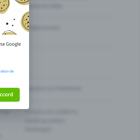
Vendre des billets
Théâtre et scène
lyse Google
ration de
Questions sur l’événement
ccord
ur son
Fonctions du modèle Pro
Eventfrog Cashless
Eventfrog AI
s