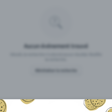
 un événement avec Eventfrog
Qu'est-ce qui distingue Eventfro