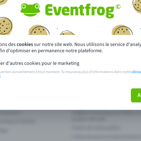
autres ?
s près de chez toi
Fête
 principales
Concerts
sons des
cookies
sur notre site web. Nous utilisons le service d'ana
afin d'optimiser en permanence notre plateforme.
paiement
Points de prévente publics
er d'autres cookies pour le marketing
 sur l'événement
Aide et contact
uer ton consentement à tout moment. Tu trouveras plus d'informations dans notre
décla
é
.
ve plus mon billet
Annuler un billet
A
 fonctions
Intégrer la boutique de billets s
propre site web
n Entry à l'entrée
Points de vente publics
 App
Cartes de saison et abonnement