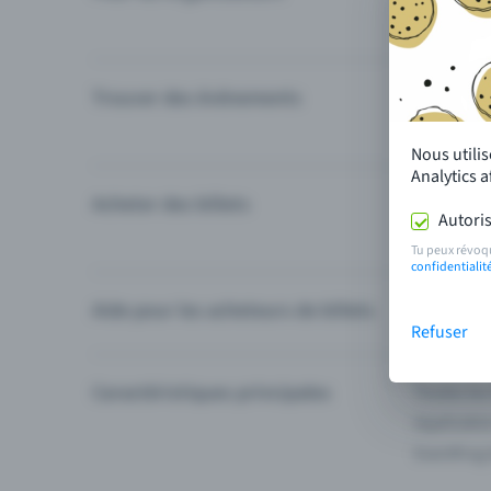
Trouver des événements
Événement
Catégories
Nous utili
Analytics 
Acheter des billets
Modes de 
Autoris
Questions
Tu peux révoq
confidentialit
Aide pour les acheteurs de billets
Je ne trou
Refuser
Caractéristiques principales
Toutes les
Applicatio
Eventfrog