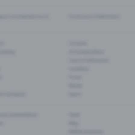
er correctement sur la
Promouvoir l'événement
rs
Concerts
 Gaming
Art et expositions
Cours et séminaires
Locations
s
Foires
Musee
s classiques
Sport
es & commentaires
Team
ts
Blog
Médias et presse