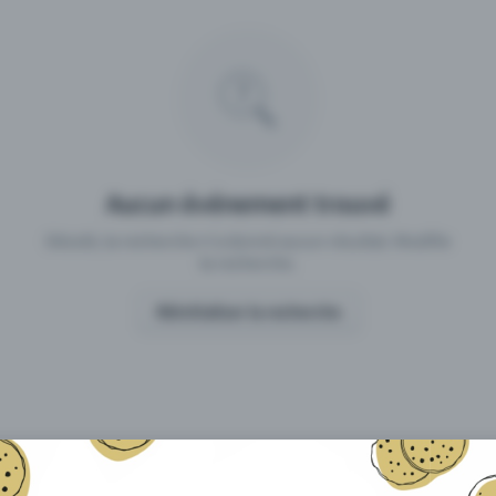
 un événement avec Eventfrog
Qu'est-ce qui distingue Eventfro