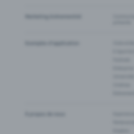
Marketing événementiel
Communiqu
prévente
Exemples d'application
Clubs & Ba
E-Sport &
Festivals
Enterprise
Université
Cinémas
Événement
À propos de nous
Experienc
Partenaria
Emplois