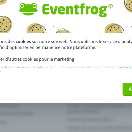
autres ?
s près de chez toi
Fête
 principales
Concerts
sons des
cookies
sur notre site web. Nous utilisons le service d'ana
afin d'optimiser en permanence notre plateforme.
paiement
Points de prévente publics
er d'autres cookies pour le marketing
 sur l'événement
Aide et contact
uer ton consentement à tout moment. Tu trouveras plus d'informations dans notre
décla
é
.
ve plus mon billet
Annuler un billet
A
 fonctions
Intégrer la boutique de billets s
propre site web
n Entry à l'entrée
Points de vente publics
 App
Cartes de saison et abonnement