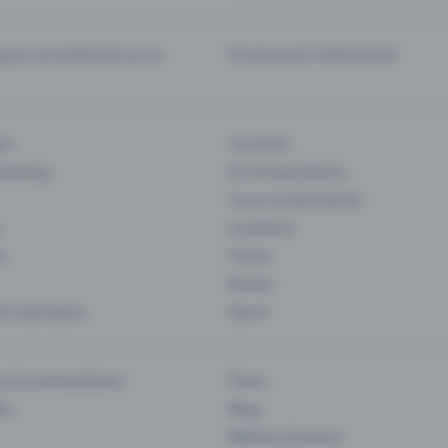
er correctement sur la
Promouvoir l'événement
rs
Concerts
 Gaming
Art et expositions
Cours et séminaires
Locations
s
Foires
Musee
s classiques
Sport
es & commentaires
Team
ts
Blog
Médias et presse