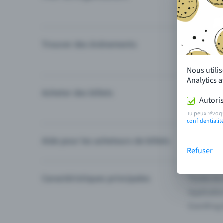
Trouver des événements
Événement
Catégories
Nous utili
Analytics 
Acheter des billets
Modes de 
Autoris
Questions
Tu peux révoq
confidentialit
Aide pour les acheteurs de billets
Je ne trou
Refuser
Caractéristiques principales
Toutes les
Applicatio
Eventfrog