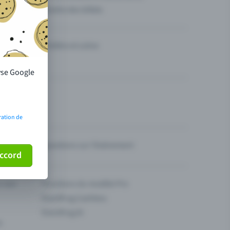
Vendre des billets
Théâtre et scène
lyse Google
ration de
Questions sur l’événement
ccord
ur son
Fonctions du modèle Pro
Eventfrog Cashless
Eventfrog AI
s