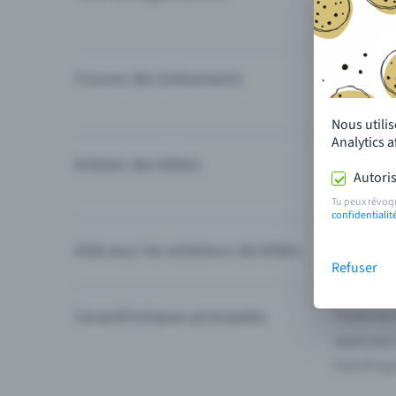
Trouver des événements
Événement
Catégories
Nous utili
Analytics 
Acheter des billets
Modes de 
Autoris
Questions
Tu peux révoq
confidentialit
Aide pour les acheteurs de billets
Je ne trou
Refuser
Caractéristiques principales
Toutes les
Applicatio
Eventfrog