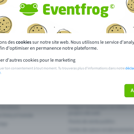
autres ?
s près de chez toi
Fête
 principales
Concerts
sons des
cookies
sur notre site web. Nous utilisons le service d'ana
afin d'optimiser en permanence notre plateforme.
paiement
Points de prévente publics
er d'autres cookies pour le marketing
 sur l'événement
Aide et contact
uer ton consentement à tout moment. Tu trouveras plus d'informations dans notre
décla
é
.
ve plus mon billet
Annuler un billet
A
 fonctions
Intégrer la boutique de billets s
propre site web
n Entry à l'entrée
Points de vente publics
 App
Cartes de saison et abonnement