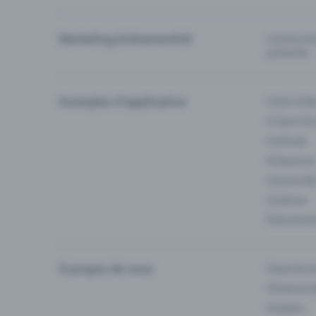
Marketing événementiel
Communiqu
prévente
Exemples d'application
Clubs & Ba
E-Sport &
Festivals
Enterprise
Université
Cinémas
Événement
À propos de nous
Experienc
Partenaria
Emplois