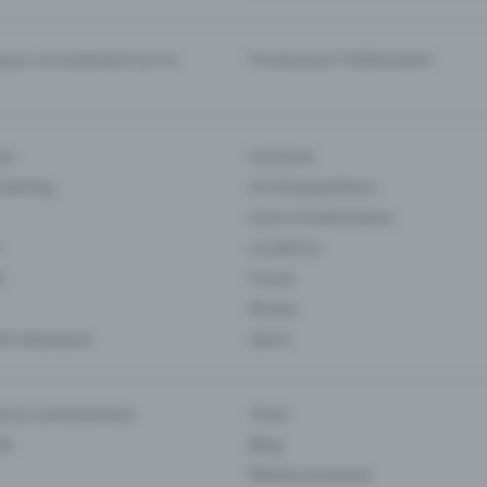
er correctement sur la
Promouvoir l'événement
rs
Concerts
 Gaming
Art et expositions
Cours et séminaires
Locations
s
Foires
Musee
s classiques
Sport
es & commentaires
Team
ts
Blog
Médias et presse