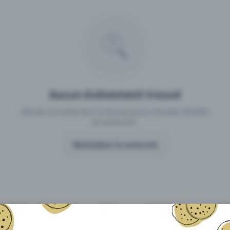
 un événement avec Eventfrog
Qu'est-ce qui distingue Eventfro