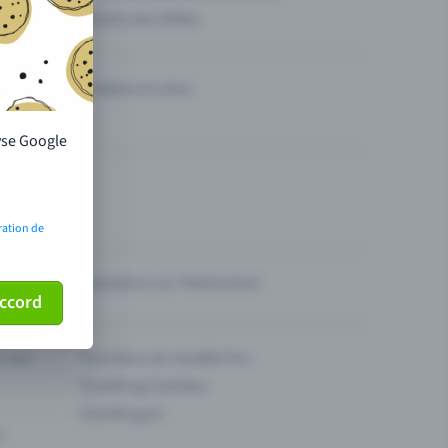
Vendre des billets
Théâtre et scène
lyse Google
ration de
Questions sur l’événement
ccord
ur son
Fonctions du modèle Pro
Eventfrog Cashless
Eventfrog AI
s